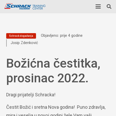
Objavljeno:
prije 4 godine
Schrack događanja
Josip Zdenković
Božićna čestitka,
prosinac 2022.
Dragi prijatelji Schracka!
Čestit Božić i sretna Nova godina! Puno zdravlja,
mira i veselja u novoj godini žele Vam vaši