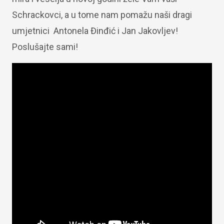
Schrackovci, a u tome nam pomažu naši dragi
umjetnici Antonela Đinđić i Jan Jakovljev!
Poslušajte sami!