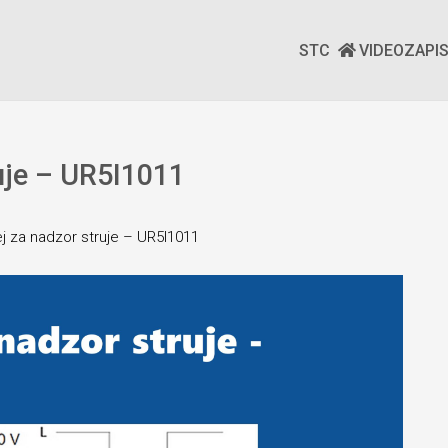
STC
VIDEOZAPI
ruje – UR5I1011
lej za nadzor struje – UR5I1011