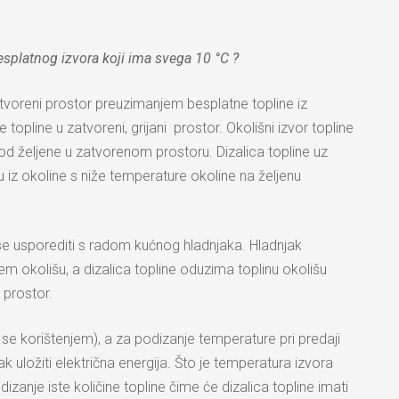
besplatnog izvora koji ima svega 10 °C ?
 zatvoreni prostor preuzimanjem besplatne topline iz
topline u zatvoreni, grijani prostor. Okolišni izvor topline
od željene u zatvorenom prostoru. Dizalica topline uz
u iz okoline s niže temperature okoline na željenu
e se usporediti s radom kućnog hladnjaka. Hladnjak
m okolišu, a dizalica topline oduzima toplinu okolišu
i prostor.
u se korištenjem), a za podizanje temperature pri predaji
k uložiti električna energija. Što je temperatura izvora
izanje iste količine topline čime će dizalica topline imati