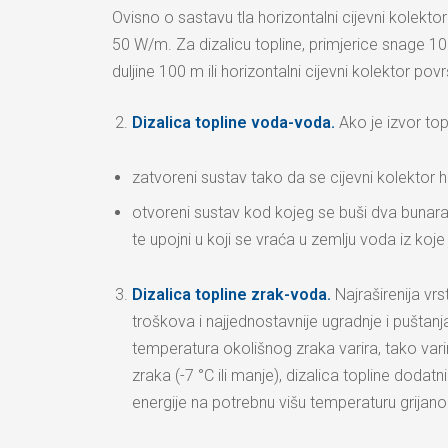
Ovisno o sastavu tla horizontalni cijevni kolek
50 W/m. Za dizalicu topline, primjerice snage 1
duljine 100 m ili horizontalni cijevni kolektor po
Dizalica topline voda-voda.
Ako je izvor top
zatvoreni sustav tako da se cijevni kolektor h
otvoreni sustav kod kojeg se buši dva bunara. 
te upojni u koji se vraća u zemlju voda iz koje
Dizalica topline zrak-voda.
Najraširenija vrs
troškova i najjednostavnije ugradnje i puštanja
temperatura okolišnog zraka varira, tako varir
zraka (-7 °C ili manje), dizalica topline doda
energije na potrebnu višu temperaturu grijano