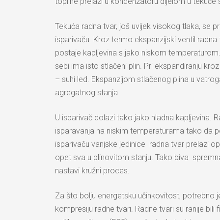
topline prelazi u kondenzatoru dijelom u tekuće 
Tekuća radna tvar, još uvijek visokog tlaka, se
isparivaču. Kroz termo ekspanzijski ventil radna 
postaje kapljevina s jako niskom temperaturom. 
sebi ima isto stlačeni plin. Pri ekspandiranju kroz
– suhi led. Ekspanzijom stlačenog plina u vatr
agregatnog stanja.
U isparivač dolazi tako jako hladna kapljevina. 
isparavanja na niskim temperaturama tako da pod
isparivaču vanjske jedinice radna tvar prelazi op
opet sva u plinovitom stanju. Tako biva spremna 
nastavi kružni proces.
Za što bolju energetsku učinkovitost, potrebno je
kompresiju radne tvari. Radne tvari su ranije bili 