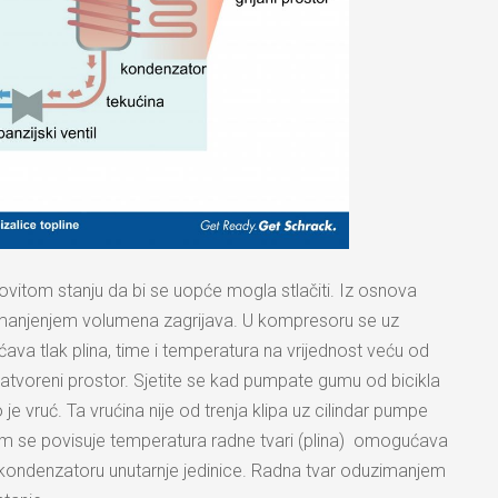
ovitom stanju da bi se uopće mogla stlačiti. Iz osnova
. smanjenjem volumena zagrijava. U kompresoru se uz
ava tlak plina, time i temperatura na vrijednost veću od
atvoreni prostor. Sjetite se kad pumpate gumu od bicikla
o je vruć. Ta vrućina nije od trenja klipa uz cilindar pumpe
ojim se povisuje temperatura radne tvari (plina) omogućava
u kondenzatoru unutarnje jedinice. Radna tvar oduzimanjem