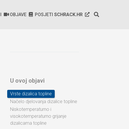
SI
OBJAVE
POSJETI
SCHRACK.HR
U ovoj objavi
Vrste dizalica topline
Načelo djelovanja dizalice topline
Niskotemperaturno i
visokotemperaturno grijanje
dizalicama topline