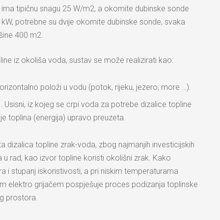
tor ima tipičnu snagu 25 W/m2, a okomite dubinske sonde
0 kW, potrebne su dvije okomite dubinske sonde, svaka
vršine 400 m2.
line iz okoliša voda, sustav se može realizirati kao:
orizontalno položi u vodu (potok, rijeku, jezero, more …).
Usisni, iz kojeg se crpi voda za potrebe dizalice topline
 je toplina (energija) upravo preuzeta.
ta dizalica topline zrak-voda, zbog najmanjih investicijskih
 u rad, kao izvor topline koristi okolišni zrak. Kako
a i stupanj iskoristivosti, a pri niskim temperaturama
tnim elektro grijačem pospješuje proces podizanja toplinske
g prostora.