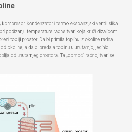
pline
 kompresor, kondenzator i termo ekspanzijski ventil, slika
 pri podizanju temperature radne tvari koja kruži dizalicom
oreni topliji prostor. Da bi primila toplinu iz okoline radna
 od okoline, a da bi predala toplinu u unutarnjoj jedinici
toplija od unutarnjeg prostora. Ta „pomoć“ radnoj tvari se