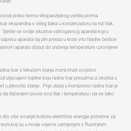
stanje.
 provodi preko termo-ekspanzijskog ventila prema
tvar ekspandira s višeg tlaka u kondenzatoru na niži tlak,
Sjetite se ovdje iskustva vatrogasnog aparata koji u
 sapnicu aparata taj plin prelazi u krute vrlo hladne čestice
ogasnom aparatu dolazi do sniženja temperature i promjene
Radna tvar u tekućem stanju mora imati svojstvo
 utjecajem topline koju radna tvar preuzima iz okoliša u
et u plinovito stanje. Prije ulaza u kompresor radna tvar je
da tlačenjem povisi svoj tlak i temperaturu i da se tako
 što više smanjiti količinu električne energije potrebne za
freoni koji su u novije vrijeme zamijenjeni s fluoriranim