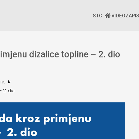
STC
VIDEOZAPI
mjenu dizalice topline – 2. dio
jene
 2. dio