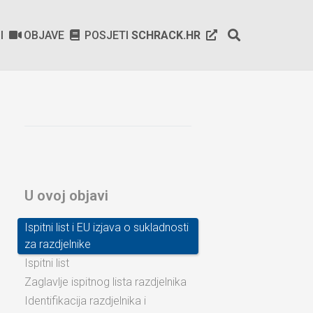
SI
OBJAVE
POSJETI
SCHRACK.HR
U ovoj objavi
Ispitni list i EU izjava o sukladnosti
za razdjelnike
Ispitni list
Zaglavlje ispitnog lista razdjelnika
Identifikacija razdjelnika i