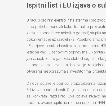
Ispitni list i EU izjava o 
U radu s brojnim elektro instalaterima i proizv
smo potrebu ponoviti kako formalno provoditi 
kada je norma (pred nekoliko godina!) stupila n
dokumentacije uz razdjelnike. Posebno smo primi
i EU izjave o sukladnosti vezano na normu HR
jezik pa već i u osnovnim pojmovima u komunikaci
jasna, ipak ostavlja dosta slobodnog tehničko
samog zapisa rezultata ispitivanja razdjelni
otvaranju nesporazuma s investitorima, projek
Cilj ove objave je pomoći proizvođačima razdje
EU izjave o sukladnosti. On je napisan tako da
za konkretni razdjelnik. Ova objava nikako 
doobrazovanje ispitivača za seriju normi HRN 