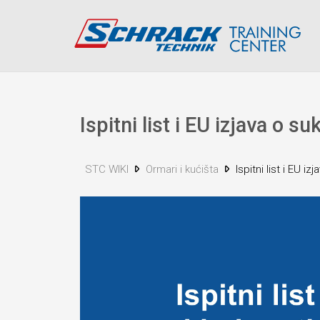
Ispitni list i EU izjava o s
STC WIKI
Ormari i kućišta
Ispitni list i EU i