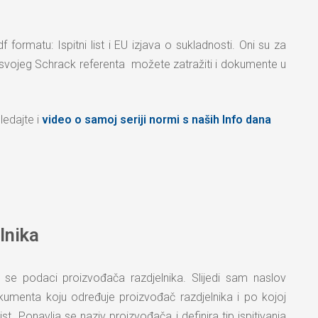
 formatu: Ispitni list i EU izjava o sukladnosti. Oni su za
svojeg Schrack referenta možete zatražiti i dokumente u
ledajte i
video o samoj seriji normi s naših Info dana
elnika
e se podaci proizvođača razdjelnika. Slijedi sam naslov
okumenta koju određuje proizvođač razdjelnika i po kojoj
t. Ponavlja se naziv proizvođača i definira tip ispitivanja