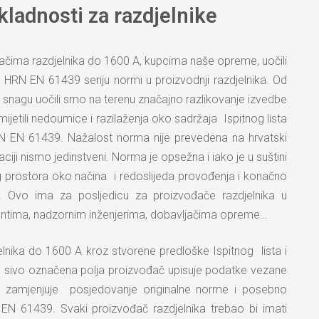
sukladnosti za razdjelnike
ođačima razdjelnika do 1600 A, kupcima naše opreme, uočili
HRN EN 61439 seriju normi u proizvodnji razdjelnika. Od
a snagu uočili smo na terenu značajno razlikovanje izvedbe
jetili nedoumice i razilaženja oko sadržaja Ispitnog lista
N EN 61439. Nažalost norma nije prevedena na hrvatski
ji nismo jedinstveni. Norma je opsežna i iako je u suštini
g prostora oko načina i redoslijeda provođenja i konačno
ka. Ovo ima za posljedicu za proizvođače razdjelnika u
tantima, nadzornim inženjerima, dobavljačima opreme…
lnika do 1600 A kroz stvorene predloške Ispitnog lista i
 u sivo označena polja proizvođač upisuje podatke vezane
ne zamjenjuje posjedovanje originalne norme i posebno
EN 61439. Svaki proizvođač razdjelnika trebao bi imati