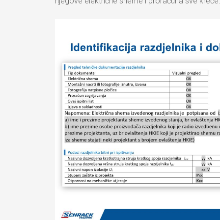
njegove električne sheme i proračuna sve kreće