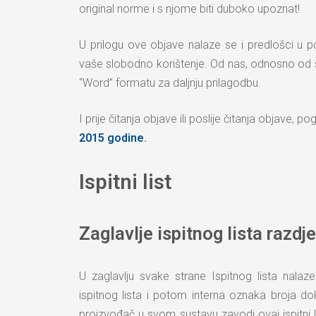
original norme i s njome biti duboko upoznat!
U prilogu ove objave nalaze se i predlošci u pdf
vaše slobodno korištenje. Od nas, odnosno od 
“Word” formatu za daljnju prilagodbu.
I prije čitanja objave ili poslije čitanja objave, pog
2015 godine
.
Ispitni list
Zaglavlje ispitnog lista razdj
U zaglavlju svake strane Ispitnog lista nalaz
ispitnog lista i potom interna oznaka broja d
proizvođač u svom sustavu zavodi ovaj ispitni lis