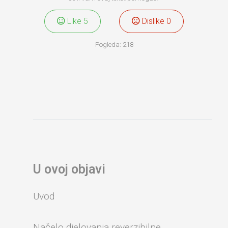
Like
5
Dislike
0
Pogleda:
218
U ovoj objavi
Uvod
Načelo djelovanja reverzibilne