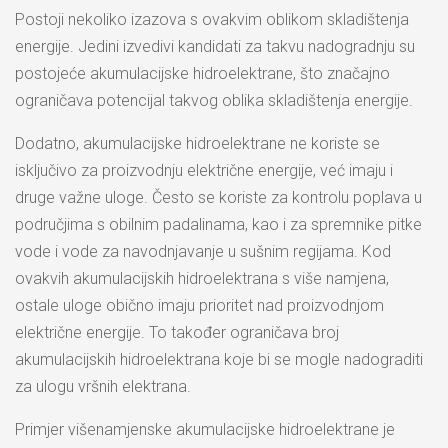
Postoji nekoliko izazova s ovakvim oblikom skladištenja
energije. Jedini izvedivi kandidati za takvu nadogradnju su
postojeće akumulacijske hidroelektrane, što značajno
ograničava potencijal takvog oblika skladištenja energije.
Dodatno, akumulacijske hidroelektrane ne koriste se
isključivo za proizvodnju električne energije, već imaju i
druge važne uloge. Često se koriste za kontrolu poplava u
područjima s obilnim padalinama, kao i za spremnike pitke
vode i vode za navodnjavanje u sušnim regijama. Kod
ovakvih akumulacijskih hidroelektrana s više namjena,
ostale uloge obično imaju prioritet nad proizvodnjom
električne energije. To također ograničava broj
akumulacijskih hidroelektrana koje bi se mogle nadograditi
za ulogu vršnih elektrana.
Primjer višenamjenske akumulacijske hidroelektrane je