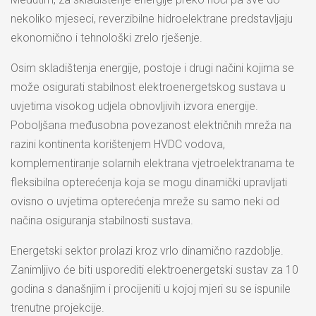
nekoliko mjeseci, reverzibilne hidroelektrane predstavljaju
ekonomično i tehnološki zrelo rješenje.
Osim skladištenja energije, postoje i drugi načini kojima se
može osigurati stabilnost elektroenergetskog sustava u
uvjetima visokog udjela obnovljivih izvora energije.
Poboljšana međusobna povezanost električnih mreža na
razini kontinenta korištenjem HVDC vodova,
komplementiranje solarnih elektrana vjetroelektranama te
fleksibilna opterećenja koja se mogu dinamički upravljati
ovisno o uvjetima opterećenja mreže su samo neki od
načina osiguranja stabilnosti sustava.
Energetski sektor prolazi kroz vrlo dinamično razdoblje.
Zanimljivo će biti usporediti elektroenergetski sustav za 10
godina s današnjim i procijeniti u kojoj mjeri su se ispunile
trenutne projekcije.