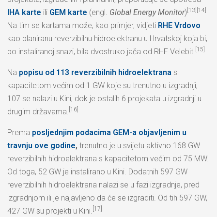
[13][14]
IHA karte
ili
GEM karte
(engl.
Global Energy Monitor
)
Na tim se kartama može, kao primjer, vidjeti
RHE Vrdovo
kao planiranu reverzibilnu hidroelektranu u Hrvatskoj koja bi,
[15]
po instaliranoj snazi, bila dvostruko jača od RHE Velebit.
Na
popisu od 113 reverzibilnih hidroelektrana
s
kapacitetom većim od 1 GW koje su trenutno u izgradnji,
107 se nalazi u Kini, dok je ostalih 6 projekata u izgradnji u
[16]
drugim državama.
Prema
posljednjim podacima GEM-a objavljenim u
travnju ove godine
,
trenutno je u svijetu aktivno 168 GW
reverzibilnih hidroelektrana s kapacitetom većim od 75 MW.
Od toga, 52 GW je instalirano u Kini. Dodatnih 597 GW
reverzibilnih hidroelektrana nalazi se u fazi izgradnje, pred
izgradnjom ili je najavljeno da će se izgraditi. Od tih 597 GW,
[17]
427 GW su projekti u Kini.