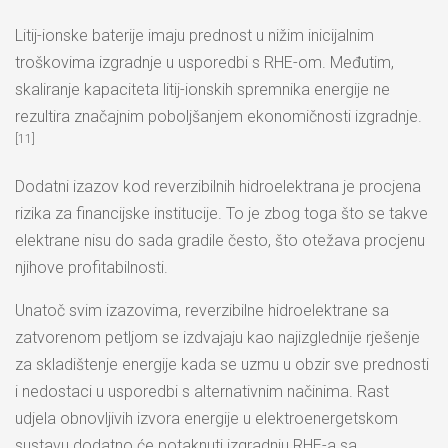
Litij-ionske baterije imaju prednost u nižim inicijalnim
troškovima izgradnje u usporedbi s RHE-om. Međutim,
skaliranje kapaciteta litij-ionskih spremnika energije ne
rezultira značajnim poboljšanjem ekonomičnosti izgradnje.
[11]
Dodatni izazov kod reverzibilnih hidroelektrana je procjena
rizika za financijske institucije. To je zbog toga što se takve
elektrane nisu do sada gradile često, što otežava procjenu
njihove profitabilnosti.
Unatoč svim izazovima, reverzibilne hidroelektrane sa
zatvorenom petljom se izdvajaju kao najizglednije rješenje
za skladištenje energije kada se uzmu u obzir sve prednosti
i nedostaci u usporedbi s alternativnim načinima. Rast
udjela obnovljivih izvora energije u elektroenergetskom
sustavu dodatno će potaknuti izgradnju RHE-a sa