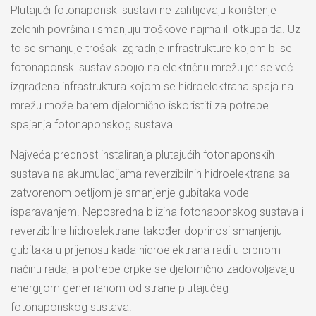
Plutajući fotonaponski sustavi ne zahtijevaju korištenje
zelenih površina i smanjuju troškove najma ili otkupa tla. Uz
to se smanjuje trošak izgradnje infrastrukture kojom bi se
fotonaponski sustav spojio na električnu mrežu jer se već
izgrađena infrastruktura kojom se hidroelektrana spaja na
mrežu može barem djelomično iskoristiti za potrebe
spajanja fotonaponskog sustava.
Najveća prednost instaliranja plutajućih fotonaponskih
sustava na akumulacijama reverzibilnih hidroelektrana sa
zatvorenom petljom je smanjenje gubitaka vode
isparavanjem. Neposredna blizina fotonaponskog sustava i
reverzibilne hidroelektrane također doprinosi smanjenju
gubitaka u prijenosu kada hidroelektrana radi u crpnom
načinu rada, a potrebe crpke se djelomično zadovoljavaju
energijom generiranom od strane plutajućeg
fotonaponskog sustava.