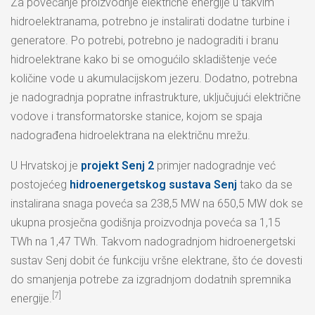
Za povećanje proizvodnje električne energije u takvim
hidroelektranama, potrebno je instalirati dodatne turbine i
generatore. Po potrebi, potrebno je nadograditi i branu
hidroelektrane kako bi se omogućilo skladištenje veće
količine vode u akumulacijskom jezeru. Dodatno, potrebna
je nadogradnja popratne infrastrukture, uključujući električne
vodove i transformatorske stanice, kojom se spaja
nadograđena hidroelektrana na električnu mrežu.
U Hrvatskoj je
projekt Senj 2
primjer nadogradnje već
postojećeg
hidroenergetskog sustava Senj
tako da se
instalirana snaga poveća sa 238,5 MW na 650,5 MW dok se
ukupna prosječna godišnja proizvodnja poveća sa 1,15
TWh na 1,47 TWh. Takvom nadogradnjom hidroenergetski
sustav Senj dobit će funkciju vršne elektrane, što će dovesti
do smanjenja potrebe za izgradnjom dodatnih spremnika
[7]
energije.