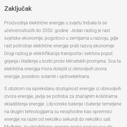
Zaključak
Proizvodnja električne energije u svijetu trebala bi se
učetverostručiti do 2050. godine. Jedan razlog je rast
svjetske ekonomije, pogotovo u zemljama u razvoju, gdje
rast potrošnje električne energije prati razvoj ekonomije.
Drugi razlog je elektrifikacija transporta i sektora poput
grijanja i hlađenja u borbi protiv klimatskih promjena. Sva ta
električna energija mora dolaziti iz obnovljivih izvora
energije, posebno solarnih i vjetroelektrana.
S obzirom na isprekidanu dostupnost energije iz obnovljivih
izvora energije, javlja se potreba za značajnim količinama
skladištenja energije. Litij-ionske baterije i baterije temeljene
na drugim tehnologijama su neophodne kao spremnici
energije na razini od nekoliko sekundi do nekoliko sati.
Međutim, za skladištenje energije preko noći pa sve do