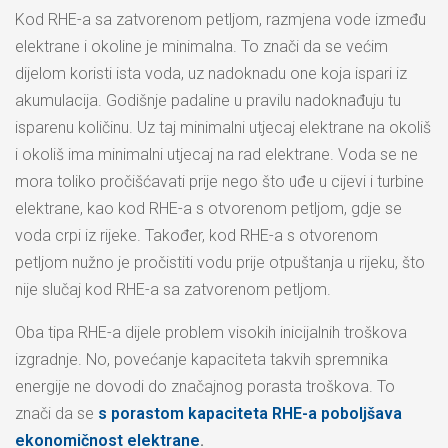
Kod RHE-a sa zatvorenom petljom, razmjena vode između
elektrane i okoline je minimalna. To znači da se većim
dijelom koristi ista voda, uz nadoknadu one koja ispari iz
akumulacija. Godišnje padaline u pravilu nadoknađuju tu
isparenu količinu. Uz taj minimalni utjecaj elektrane na okoliš
i okoliš ima minimalni utjecaj na rad elektrane. Voda se ne
mora toliko pročišćavati prije nego što uđe u cijevi i turbine
elektrane, kao kod RHE-a s otvorenom petljom, gdje se
voda crpi iz rijeke. Također, kod RHE-a s otvorenom
petljom nužno je pročistiti vodu prije otpuštanja u rijeku, što
nije slučaj kod RHE-a sa zatvorenom petljom.
Oba tipa RHE-a dijele problem visokih inicijalnih troškova
izgradnje. No, povećanje kapaciteta takvih spremnika
energije ne dovodi do značajnog porasta troškova. To
znači da se
s porastom kapaciteta RHE-a poboljšava
ekonomičnost elektrane
.