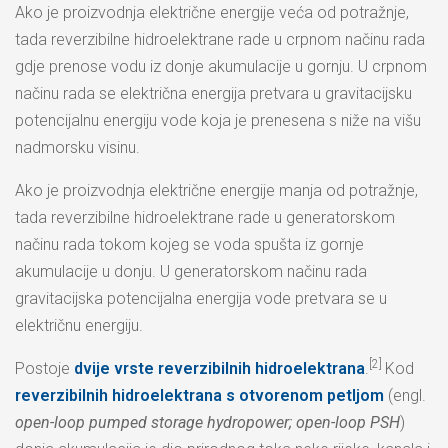
Ako je proizvodnja električne energije veća od potražnje,
tada reverzibilne hidroelektrane rade u crpnom načinu rada
gdje prenose vodu iz donje akumulacije u gornju. U crpnom
načinu rada se električna energija pretvara u gravitacijsku
potencijalnu energiju vode koja je prenesena s niže na višu
nadmorsku visinu.
Ako je proizvodnja električne energije manja od potražnje,
tada reverzibilne hidroelektrane rade u generatorskom
načinu rada tokom kojeg se voda spušta iz gornje
akumulacije u donju. U generatorskom načinu rada
gravitacijska potencijalna energija vode pretvara se u
električnu energiju.
[2]
Postoje
dvije vrste reverzibilnih hidroelektrana
.
Kod
reverzibilnih hidroelektrana s otvorenom petljom
(engl.
open-loop pumped storage hydropower; open-loop PSH
)