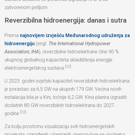
zatvorenom petljom.
Reverzibilna hidroenergija: danas i sutra
Prema
najnovijem izvješću Međunarodnog udruženja za
hidroenergiju
(engl.
The International Hydropower
Association; IHA
), reverzibilne hidroelektrane čine 90 %
ukupnog globalnog kapaciteta skladištenja energije
[12]
elektroenergetskog sustava.
U 2023. godini svjetski kapacitet reverzibilnih hidroelektrana
je porastao za 6,5 GW na ukupnih 179 GW. Većina novih
instalacija bila je u Kini, točnije 6,2 GW. Kina planira izgraditi
dodatnih 80 GW reverzibilnih hidroelektrana do 2027.
[12]
godine.
Za bolju prostornu vizualizaciju svih hidroenergetskih
projekata, izgrađenih i planiranih, preporučuje se upotreba