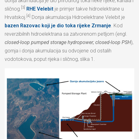
donja akumulacija je dio prirodnog toka neke rijeke, kanala i
[3]
sličnog.
RHE Velebit
je primjer takve hidroelektrane u
[4]
Hrvatskoj.
Donja akumulacija Hidroelektrane Velebit je
bazen Razovac koji je dio toka rijeke Zrmanje
. Kod
reverzibilnih hidroelektrana sa zatvorenom petljom (engl.
closed-loop pumped storage hydropower; closed-loop PSH
),
gornja i donja akumulacija su odvojene od ostalih
vodotokova, poput rijeka i sličnog, slika 1.