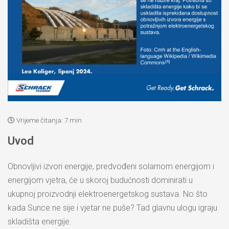
Vrijeme čitanja:
7 min
Uvod
Obnovljivi izvori energije, predvođeni solarnom energijom i
energijom vjetra, će u skoroj budućnosti dominirati u
ukupnoj proizvodnji elektroenergetskog sustava. No što
kada Sunce ne sije i vjetar ne puše? Tad glavnu ulogu igraju
skladišta energije.