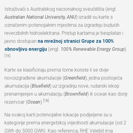
Istraživači s Australskog nacionalnog sveučilišta (engl.
Australian National University, ANU
) izradili su karte s
označenim potencijalnim mjestima za izgradnju budućih
reverzibilnih hidroelektrana. Pristup kartama je besplatan i
javno dostupan
na mrežnoj stranici Grupe za 100%
obnovljivu energiju
(engl.
100% Renewable Energy Group
).
[18]
Karte se klasificiraju prema tome koriste li se dvije
novoizgrađene akumulacije (
Greenfield
), jedna postojeća
akumulacija (
Bluefield
) uz izgradnju nove, rudarski iskop
prenamijenjen u akumulaciju (
Brownfield
) ili ocean kao donji
[18]
rezervoar (
Ocean
).
Na svakoj karti potencijalne lokacije podijeljene su u
kategorije prema energetskoj vrijednosti akumulacije (od 2
GWh do 5000 GWh). Kao referenca, RHE Velebit ima