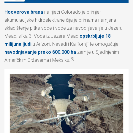
Hooverova brana
na rijeci Colorado je primjer
akumulacijske hidroelektrane čija je primarna namjena
skladištenje pitke vode i vode za navodnjavanje u Jezeru
Mead, slika 3. Voda iz Jezera Mead
opskrbljuje 18
milijuna ljudi
u Arizoni, Nevadi i Kaliforniji te omogućuje
navodnjavanje preko 600.000 ha
zemlje u Sjedinjenim
[9]
Američkim Državama i Meksiku.