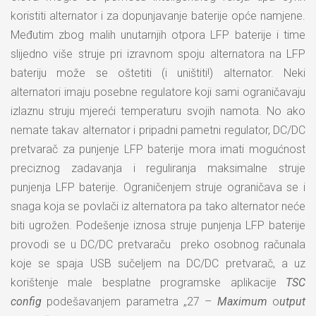
koristiti alternator i za dopunjavanje baterije opće namjene.
Međutim zbog malih unutarnjih otpora LFP baterije i time
slijedno više struje pri izravnom spoju alternatora na LFP
bateriju može se oštetiti (i uništiti!) alternator. Neki
alternatori imaju posebne regulatore koji sami ograničavaju
izlaznu struju mjereći temperaturu svojih namota. No ako
nemate takav alternator i pripadni pametni regulator, DC/DC
pretvarač za punjenje LFP baterije mora imati mogućnost
preciznog zadavanja i reguliranja maksimalne struje
punjenja LFP baterije. Ograničenjem struje ograničava se i
snaga koja se povlači iz alternatora pa tako alternator neće
biti ugrožen. Podešenje iznosa struje punjenja LFP baterije
provodi se u DC/DC pretvaraču preko osobnog računala
koje se spaja USB sučeljem na DC/DC pretvarač, a uz
korištenje male besplatne programske aplikacije
TSC
config
podešavanjem parametra „27 –
Maximum
o
utput