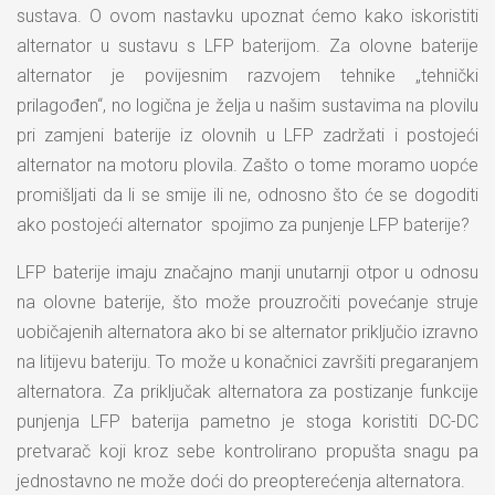
sustava. O ovom nastavku upoznat ćemo kako iskoristiti
alternator u sustavu s LFP baterijom. Za olovne baterije
alternator je povijesnim razvojem tehnike „tehnički
prilagođen“, no logična je želja u našim sustavima na plovilu
pri zamjeni baterije iz olovnih u LFP zadržati i postojeći
alternator na motoru plovila. Zašto o tome moramo uopće
promišljati da li se smije ili ne, odnosno što će se dogoditi
ako postojeći alternator spojimo za punjenje LFP baterije?
LFP baterije imaju značajno manji unutarnji otpor u odnosu
na olovne baterije, što može prouzročiti povećanje struje
uobičajenih alternatora ako bi se alternator priključio izravno
na litijevu bateriju. To može u konačnici završiti pregaranjem
alternatora. Za priključak alternatora za postizanje funkcije
punjenja LFP baterija pametno je stoga koristiti DC-DC
pretvarač koji kroz sebe kontrolirano propušta snagu pa
jednostavno ne može doći do preopterećenja alternatora.