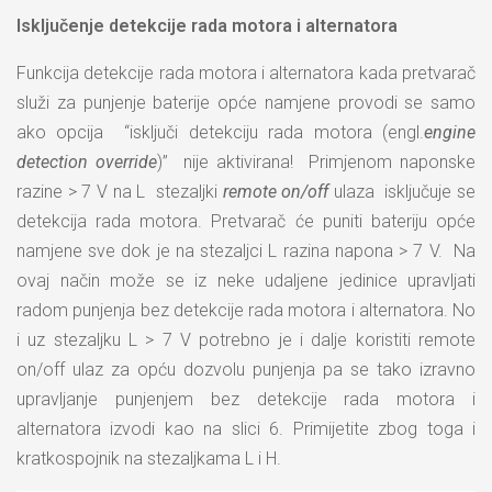
Isključenje detekcije rada motora i alternatora
Funkcija detekcije rada motora i alternatora kada pretvarač
služi za punjenje baterije opće namjene provodi se samo
ako opcija “isključi detekciju rada motora (engl.
engine
detection override
)” nije aktivirana! Primjenom naponske
razine > 7 V na L stezaljki
remote on/off
ulaza isključuje se
detekcija rada motora. Pretvarač će puniti bateriju opće
namjene sve dok je na stezaljci L razina napona > 7 V. Na
ovaj način može se iz neke udaljene jedinice upravljati
radom punjenja bez detekcije rada motora i alternatora. No
i uz stezaljku L > 7 V potrebno je i dalje koristiti remote
on/off ulaz za opću dozvolu punjenja pa se tako izravno
upravljanje punjenjem bez detekcije rada motora i
alternatora izvodi kao na slici 6. Primijetite zbog toga i
kratkospojnik na stezaljkama L i H.