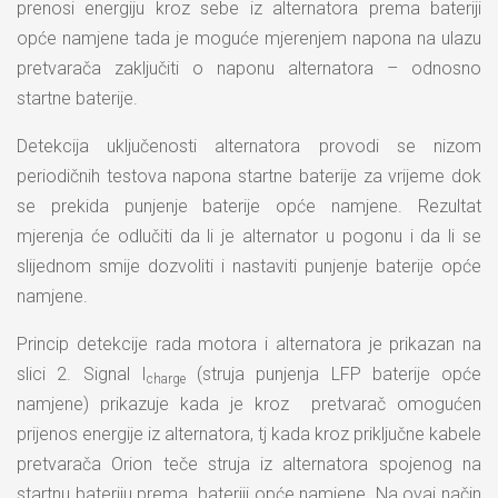
prenosi energiju kroz sebe iz alternatora prema bateriji
opće namjene tada je moguće mjerenjem napona na ulazu
pretvarača zaključiti o naponu alternatora – odnosno
startne baterije.
Detekcija uključenosti alternatora provodi se nizom
periodičnih testova napona startne baterije za vrijeme dok
se prekida punjenje baterije opće namjene. Rezultat
mjerenja će odlučiti da li je alternator u pogonu i da li se
slijednom smije dozvoliti i nastaviti punjenje baterije opće
namjene.
Princip detekcije rada motora i alternatora je prikazan na
slici 2. Signal I
(struja punjenja LFP baterije opće
charge
namjene) prikazuje kada je kroz pretvarač omogućen
prijenos energije iz alternatora, tj kada kroz priključne kabele
pretvarača Orion teče struja iz alternatora spojenog na
startnu bateriju prema bateriji opće namjene. Na ovaj način