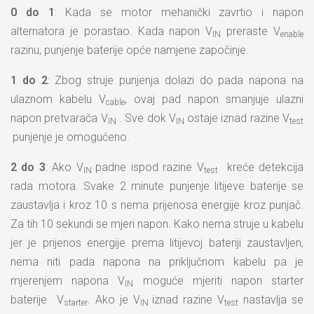
0 do 1
: Kada se motor mehanički zavrtio i napon
alternatora je porastao. Kada napon V
preraste V
IN
enable
razinu, punjenje baterije opće namjene započinje.
1 do 2
: Zbog struje punjenja dolazi do pada napona na
ulaznom kabelu V
, ovaj pad napon smanjuje ulazni
cable
napon pretvarača V
. Sve dok V
ostaje iznad razine V
IN
IN
test
punjenje je omogućeno.
2 do 3
: Ako V
padne ispod razine V
kreće detekcija
IN
test
rada motora. Svake 2 minute punjenje litijeve baterije se
zaustavlja i kroz 10 s nema prijenosa energije kroz punjač.
Za tih 10 sekundi se mjeri napon. Kako nema struje u kabelu
jer je prijenos energije prema litijevoj bateriji zaustavljen,
nema niti pada napona na priključnom kabelu pa je
mjerenjem napona V
moguće mjeriti napon starter
IN
baterije V
. Ako je V
iznad razine V
nastavlja se
starter
IN
test