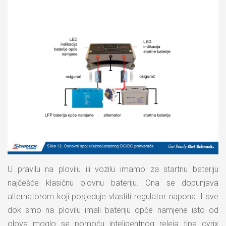
U pravilu na plovilu ili vozilu imamo za startnu bateriju
najčešće klasičnu olovnu bateriju. Ona se dopunjava
alternatorom koji posjeduje vlastiti regulator napona. I sve
dok smo na plovilu imali bateriju opće namjene isto od
olova moglo se pomoću inteligentnog releja tipa cyrix