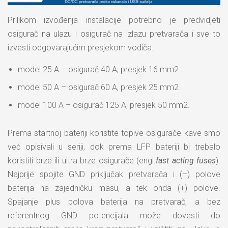
Prilikom izvođenja instalacije potrebno je predvidjeti
osigurač na ulazu i osigurač na izlazu pretvarača i sve to
izvesti odgovarajućim presjekom vodiča:
model 25 A – osigurač 40 A, presjek 16 mm2
model 50 A – osigurač 60 A, presjek 25 mm2
model 100 A – osigurač 125 A, presjek 50 mm2.
Prema startnoj bateriji koristite topive osigurače kave smo
već opisivali u seriji, dok prema LFP bateriji bi trebalo
koristiti brze ili ultra brze osigurače (engl.
fast acting fuses
).
Najprije spojite GND priključak pretvarača i (–) polove
baterija na zajedničku masu, a tek onda (+) polove.
Spajanje plus polova baterija na pretvarač, a bez
referentnog GND potencijala može dovesti do