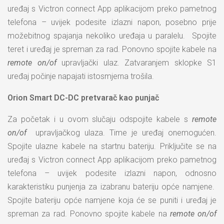
uređaj s Victron connect App aplikacijom preko pametnog
telefona – uvijek podesite izlazni napon, posebno prije
možebitnog spajanja nekoliko uređaja u paralelu. Spojite
teret i uređaj je spreman za rad. Ponovno spojite kabele na
remote on/of
upravljački ulaz. Zatvaranjem sklopke S1
uređaj počinje napajati istosmjerna trošila.
Orion Smart DC-DC pretvarač kao punjač
Za početak i u ovom slučaju odspojite kabele s
remote
on/of
upravljačkog ulaza. Time je uređaj onemogućen.
Spojite ulazne kabele na startnu bateriju. Priključite se na
uređaj s Victron connect App aplikacijom preko pametnog
telefona – uvijek podesite izlazni napon, odnosno
karakteristiku punjenja za izabranu bateriju opće namjene.
Spojite bateriju opće namjene koja će se puniti i uređaj je
spreman za rad. Ponovno spojite kabele na
remote on/of