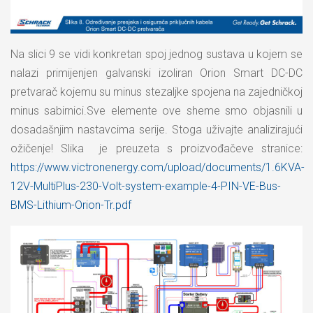
Na slici 9 se vidi konkretan spoj jednog sustava u kojem se
nalazi primijenjen galvanski izoliran Orion Smart DC-DC
pretvarač kojemu su minus stezaljke spojena na zajedničkoj
minus sabirnici.Sve elemente ove sheme smo objasnili u
dosadašnjim nastavcima serije. Stoga uživajte analizirajući
ožičenje! Slika je preuzeta s proizvođačeve stranice:
https://www.victronenergy.com/upload/documents/1.6KVA-
12V-MultiPlus-230-Volt-system-example-4-PIN-VE-Bus-
BMS-Lithium-Orion-Tr.pdf