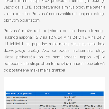
nekontroliranih struja kroz pretvarač i uništiti ga. Jako je
važno da je GND spoj pretvarača s minus polovima baterija
zaista pouzdan. Pretvarač nema zaštitu od spajanja baterije
obrnutim polaritetom!
Pretvarač može raditi u jednom od tri odnosa ulaznog i
izlaznog napona: 12 V na 12 V, 24 V na 24 V, 12 V na 24 V.
U tablici 1. su pripadne maksimalne struje punjenja koje
dozvoljavaju uređaji. Ako se podesi maksimalna struja
izlaza pretvarača, on će sam podesiti napon koji je
potreban za tu struju, ali pri tome izlazni napon neće biti viši
od postavljene maksimalne granice!