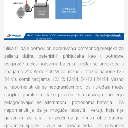
Slika 8. daje pomoć pri određivanju potrebnog presjeka za
željenu duljinu baterijskih priključaka kao i potrebne
osigurače u plus polovima baterija. Uređaji se proizvode u
snagama 220 W do 400 W za ulazne i izlazne napone 12 i
24 V u kombinacijama: 12/12; 12/24; 24/12 i 24/24. Važno
je napomenuti da se neograničeni broj ovih uređaja može
spojiti u paralelu i tako povećati struja/snaga punjenja
prilagođavajući se alternatoru i potrebama baterija. Za
napomenuti je da je moguće nabaviti i verziju koja nije
galvanski izolirana. To znači da je minus obje baterije
galvanski spojen. Ovdje su opisani detalji za galvanski