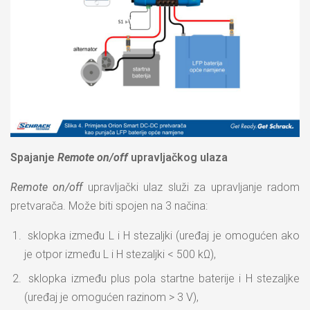
Spajanje
Remote on/off
upravljačkog ulaza
Remote on/off
upravljački ulaz služi za upravljanje radom
pretvarača. Može biti spojen na 3 načina:
sklopka između L i H stezaljki (uređaj je omogućen ako
je otpor između L i H stezaljki < 500 kΩ),
sklopka između plus pola startne baterije i H stezaljke
(uređaj je omogućen razinom > 3 V),