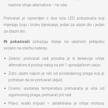
nazivne struje alternatora – ne više.
Pretvarač je opremljen s dva niza LED pokazivača koji
mijenjaju boju i brzinu bljeskanja: jedan za ulazni dio i jedan
za izlazni dio.
IN pokazivači
pokazuju stanje na ulaznom priključku
vezano na startnu bateriju:
Zeleno: pretvarač radi prisutna je ili detekcija vrtnje
alternatora ili postoji nalog na pin 1 upravljačkom ulazu.
Žuto: ulazni napon je niži od postavljenog praga koji je
potreban da se pretvarač uključi.
Crveno: unutarnja temperatura pretvarača je viša od
sigurnosnog praga, pretvarač još radi.
Plavo: kratki impulsi = detektirana je vrtnja motora,