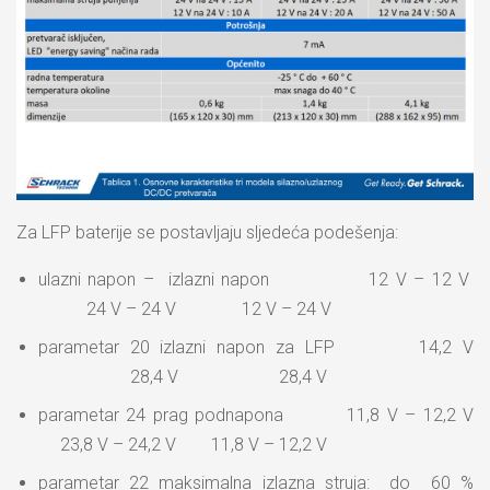
Za LFP baterije se postavljaju sljedeća podešenja:
ulazni napon – izlazni napon 12 V – 12 V
24 V – 24 V 12 V – 24 V
parametar 20 izlazni napon za LFP 14,2 V
28,4 V 28,4 V
parametar 24 prag podnapona 11,8 V – 12,2 V
23,8 V – 24,2 V 11,8 V – 12,2 V
parametar 22 maksimalna izlazna struja: do 60 %