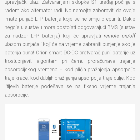
upravljački ulaz. Zatvaranjem sklopke S1 uređaj počinje s
radom ako alternator radi. No nemojte zaboraviti da ovdje
imate punjač LFP baterija koje se ne smiju prepuniti. Dakle
negdje u sustavu mora postojati odgovarajući BMS (sustav
za nadzor LFP baterija) koji će upravljati
remote on/off
ulazom punjača i koji će na vrijeme zabraniti punjenje ako je
baterija puna! Orion smart DC-DC pretvarač puni baterije uz
trostupnjeviti algoritam pri čemu proračunava trajanje
apsorpcijskog vremena – kod plićih pražnjenja apsorpcija
traje kraće, kod dubljih pražnjenja apsorpcija traje dulje. Kod
litijevih baterije podešava se na fiksno vrijeme trajanja
apsorpcije.