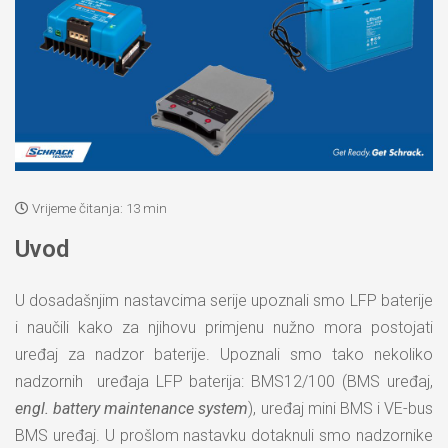
Vrijeme čitanja:
13 min
Uvod
U dosadašnjim nastavcima serije upoznali smo LFP baterije
i naučili kako za njihovu primjenu nužno mora postojati
uređaj za nadzor baterije. Upoznali smo tako nekoliko
nadzornih uređaja LFP baterija: BMS12/100 (BMS uređaj,
engl. battery maintenance system
), uređaj mini BMS i VE-bus
BMS uređaj. U prošlom nastavku dotaknuli smo nadzornike