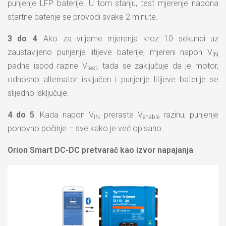
punjenje LFP baterije. U tom stanju, test mjerenje napona
startne baterije se provodi svake 2 minute.
3 do 4
: Ako za vrijeme mjerenja kroz 10 sekundi uz
zaustavljeno punjenje litijeve baterije, mjereni napon V
IN
padne ispod razine V
, tada se zaključuje da je motor,
test
odnosno alternator isključen i punjenje litijeve baterije se
slijedno isključuje.
4 do 5
: Kada napon V
preraste V
razinu, punjenje
IN
enable
ponovno počinje – sve kako je već opisano.
Orion Smart DC-DC pretvarač kao izvor napajanja