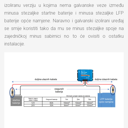
izoliranu verziju u kojima nema galvanske veze između
minusa stezaljke startne baterije i minusa stezaljke LFP
baterije opće namjene. Naravno i galvanski izolirani uređaj
se smije koristiti tako da mu se minus stezaljke spoje na
zajedničkoj minus sabirnici no to će ovisiti o ostatku
instalacije.