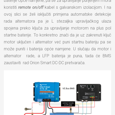
baterije opće namjene, pa se za upravljanje punjenjem mora
koristiti
remote on/off
kabel s galvanskom izolacijom. I na
ovoj slici se želi isključiti primjena automatske detekcije
rada alternatora pa je L stezaljka upravljačkog ulaza
spojena preko ključa za upravljanje motorom na plus pol
startne baterije. To konkretno znači da je uz zakrenuti ključ
motor uključen i alternator već puni startnu bateriju pa se
može puniti i baterija opće namjene. U slučaju da motor i
alternator rade, a LFP baterija je puna, tada će BMS
zaustaviti rad Orion Smart DC-DC pretvarača.