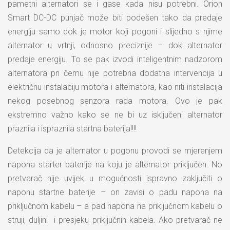
pametni alternatori se i gase kada nisu potrebni. Orion
Smart DC-DC punjač može biti podešen tako da predaje
energiju samo dok je motor koji pogoni i slijedno s njime
alternator u vrtnji, odnosno preciznije – dok alternator
predaje energiju. To se pak izvodi inteligentnim nadzorom
alternatora pri čemu nije potrebna dodatna intervencija u
električnu instalaciju motora i alternatora, kao niti instalacija
nekog posebnog senzora rada motora. Ovo je pak
ekstremno važno kako se ne bi uz isključeni alternator
praznila i ispraznila startna baterija!!!!
Detekcija da je alternator u pogonu provodi se mjerenjem
napona starter baterije na koju je alternator priključen. No
pretvarač nije uvijek u mogućnosti ispravno zaključiti o
naponu startne baterije – on zavisi o padu napona na
priključnom kabelu – a pad napona na priključnom kabelu o
struji, duljini i presjeku priključnih kabela. Ako pretvarač ne