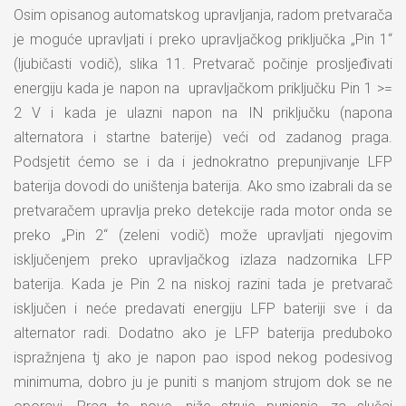
Osim opisanog automatskog upravljanja, radom pretvarača
je moguće upravljati i preko upravljačkog priključka „Pin 1“
(ljubičasti vodič), slika 11. Pretvarač počinje prosljeđivati
energiju kada je napon na upravljačkom priključku Pin 1 >=
2 V i kada je ulazni napon na IN priključku (napona
alternatora i startne baterije) veći od zadanog praga.
Podsjetit ćemo se i da i jednokratno prepunjivanje LFP
baterija dovodi do uništenja baterija. Ako smo izabrali da se
pretvaračem upravlja preko detekcije rada motor onda se
preko „Pin 2“ (zeleni vodič) može upravljati njegovim
isključenjem preko upravljačkog izlaza nadzornika LFP
baterija. Kada je Pin 2 na niskoj razini tada je pretvarač
isključen i neće predavati energiju LFP bateriji sve i da
alternator radi. Dodatno ako je LFP baterija preduboko
ispražnjena tj ako je napon pao ispod nekog podesivog
minimuma, dobro ju je puniti s manjom strujom dok se ne