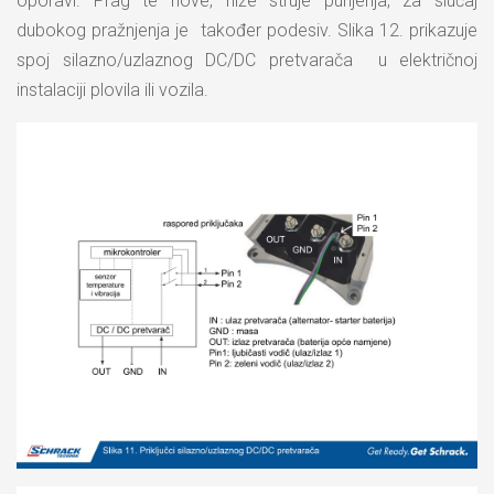
oporavi. Prag te nove, niže struje punjenja, za slučaj
dubokog pražnjenja je također podesiv. Slika 12. prikazuje
spoj silazno/uzlaznog DC/DC pretvarača u električnoj
instalaciji plovila ili vozila.