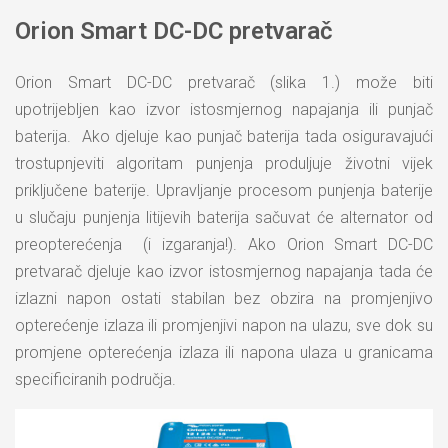
Orion Smart DC-DC pretvarač
Orion Smart DC-DC pretvarač (slika 1.) može biti
upotrijebljen kao izvor istosmjernog napajanja ili punjač
baterija. Ako djeluje kao punjač baterija tada osiguravajući
trostupnjeviti algoritam punjenja produljuje životni vijek
priključene baterije. Upravljanje procesom punjenja baterije
u slučaju punjenja litijevih baterija sačuvat će alternator od
preopterećenja (i izgaranja!). Ako Orion Smart DC-DC
pretvarač djeluje kao izvor istosmjernog napajanja tada će
izlazni napon ostati stabilan bez obzira na promjenjivo
opterećenje izlaza ili promjenjivi napon na ulazu, sve dok su
promjene opterećenja izlaza ili napona ulaza u granicama
specificiranih područja.