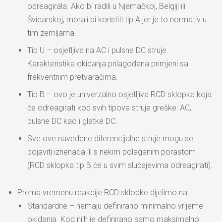
odreagirala. Ako bi radili u Njemačkoj, Belgiji ili
Švicarskoj, morali bi koristiti tip A jer je to normativ u
tim zemljama.
Tip U – osjetljiva na AC i pulsne DC struje.
Karakteristika okidanja prilagođena primjeni sa
frekventnim pretvaračima.
Tip B – ovo je univerzalno osjetljiva RCD sklopka koja
će odreagirati kod svih tipova struje greške: AC,
pulsne DC kao i glatke DC.
Sve ove navedene diferencijalne struje mogu se
pojaviti iznenada ili s nekim polaganim porastom
(RCD sklopka tip B će u svim slučajevima odreagirati).
Prema vremenu reakcije RCD sklopke dijelimo na:
Standardne – nemaju definirano minimalno vrijeme
okidanja. Kod njih je definirano samo maksimalno