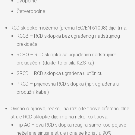
Dvopolne
Četveropolne
RCD sklopke možemo (prema IEC/EN 61008) dijeliti na:
RCCB – RCD sklopka bez ugrađenog nadstrujnog
prekidača
RCBO – RCD sklopka sa ugrađenim nadstrujnim
prekidačem (dakle, to bi bila KZS-ka)
SRCD – RCD sklopka ugrađena u utičnicu
PRCD – prijenosna RCD sklopka (npr. ugrađena u
produžni kabel)
Ovisno o njihovoj reakciji na različite tipove diferencijalne
struje RCD sklopke dijelimo na nekoliko tipova:
Tip AC – ova RCD sklopka reagira samo kod pojave
neželjene sinusne struje i ona se koristi u 90%