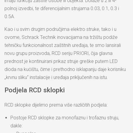
imaju funkciju zaštite osobe ili objekta. Dolaze u 2 ili 4-
polnoj izvedbi, te diferencijalnim strujama 0.03, 0.1, 0.3 i
0.5A.
Kao i u svim drugim područjima elektro struke, tako i u
ovome, Schrack Technik inovacijama na tržištu podiže
tehničku funkcionalnost zaštitnih uređaja, te smo lansirali
novu grupu proizvoda, RCD seriju PRIORI, čija glavna
prednost je kontinuirani prikaz struje greške putem LED
dioda na kućištu, čime i prethodno isklapanju daje korisniku
„krvnu sliku“ instalacije i uređaja priključenih na istu.
Podjela RCD sklopki
RCD sklopke dijelimo prema više različitih podjela:
Postoje RCD sklopke za monofaznu i trofaznu struju,
dakle: