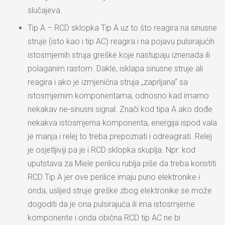
slučajeva.
Tip A – RCD sklopka Tip A uz to što reagira na sinusne
struje (isto kao i tip AC) reagira i na pojavu pulsirajućih
istosmjernih struja greške koje nastupaju iznenada ili
polaganim rastom. Dakle, isklapa sinusne struje ali
reagira i ako je izmjenična struja „zaprljana“ sa
istosmjernim komponentama, odnosno kad imamo
nekakav ne-sinusni signal. Znači kod tipa A ako dođe
nekakva istosmjerna komponenta, energija ispod vala
je manja i relej to treba prepoznati i odreagirati. Relej
je osjetljiviji pa je i RCD sklopka skuplja. Npr. kod
uputstava za Miele perilicu rublja piše da treba koristiti
RCD Tip A jer ove perilice imaju puno elektronike i
onda, uslijed struje greške zbog elektronike se može
dogoditi da je ona pulsirajuća ili ima istosmjerne
komponente i onda obična RCD tip AC ne bi