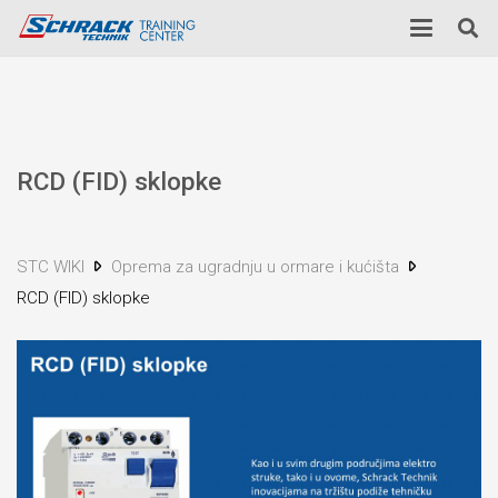
RCD (FID) sklopke
STC WIKI
Oprema za ugradnju u ormare i kućišta
RCD (FID) sklopke