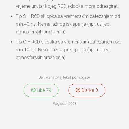
vrijeme unutar kojeg RCD sklopka mora odreagirati.
Tip S – RCD sklopka sa vremenskim zatezanjem od
min.40ms. Nema lažnog isklapanja (npr. uslijed
atmosferskih pražnjenja)
Tip G – RCD sklopka sa vremenskim zatezanjem od
min.10ms. Nema lažnog isklapanja (npr. uslijed
atmosferskih pražnjenja)
Je li vam ovaj tekst pomogao?
Like
79
Dislike
3
Pogleda:
5968