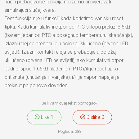
način prebacivanje funkcija možemo provjeravati
simulirajući slučaj kvara.
Test funkcija nije u funkciji kada koristimo vanjsku reset
tipku. Kada kumulativni otpor od PTC-sklopa prelazi 3.6kΩ
(barem jedan od PTC-a dosegnuo temperaturu iskapčanja),
izlazni relej se prebacuje u položaj isključeno (crvena LED
svijetli). Izlazni kontakt releja se prebacuje u položaj
uključeno (crvena LED ne svijetli), ako kumulativni otpor
padne ispod 1.65kΩ hlađenjem PTC i/ili je reset tipka
pritisnuta (unutarnja ili vanjska), i/ili je napon napajanja
prekinut pa ponovo doveden.
Je li vam ovaj tekst pomogao?
Like
1
Dislike
0
Pogleda:
388