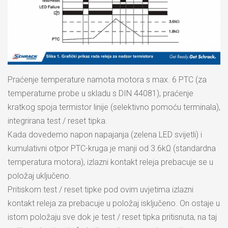
Praćenje temperature namota motora s max. 6 PTC (za
temperaturne probe u skladu s DIN 44081), praćenje
kratkog spoja termistor linije (selektivno pomoću terminala),
integrirana test / reset tipka.
Kada dovedemo napon napajanja (zelena LED svijetli) i
kumulativni otpor PTC-kruga je manji od 3.6kΩ (standardna
temperatura motora), izlazni kontakt releja prebacuje se u
položaj uključeno.
Pritiskom test / reset tipke pod ovim uvjetima izlazni
kontakt releja za prebacuje u položaj isključeno. On ostaje u
istom položaju sve dok je test / reset tipka pritisnuta, na taj