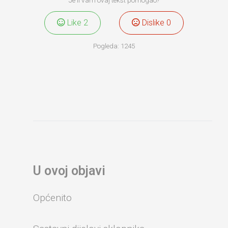
Like
2
Dislike
0
Pogleda:
1245
U ovoj objavi
Općenito