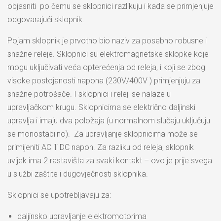
objasniti po čemu se sklopnici razlikuju i kada se primjenjuje
odgovarajući sklopnik.
Pojam sklopnik je prvotno bio naziv za posebno robusne i
snažne releje. Sklopnici su elektromagnetske sklopke koje
mogu uključivati veća opterećenja od releja, i koji se zbog
visoke postojanosti napona (230V/400V ) primjenjuju za
snažne potrošače. I sklopnici i releji se nalaze u
upravljačkom krugu. Sklopnicima se električno daljinski
upravlja i imaju dva položaja (u normalnom slučaju uključuju
se monostabilno). Za upravljanje sklopnicima može se
primijeniti AC ili DC napon. Za razliku od releja, sklopnik
uvijek ima 2 rastavišta za svaki kontakt – ovo je prije svega
u službi zaštite i dugovječnosti sklopnika.
Sklopnici se upotrebljavaju za:
daljinsko upravljanje elektromotorima