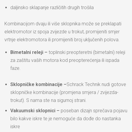
daljinsko sklapanje različitih drugih trošila
Kombinacijom dvaju ili više sklopnika može se preklapati
elektromotor iz spoja zvijezde u trokut, promijeniti smjer
vrtnje elektromotora ili promijeniti broj uključenih polova.
Bimetalni releji –
toplinski preopteretni (bimetalni) releji
za zaštitu vaših motora kod preopterećenja ili ispada
faze.
Sklopničke kombinacije –
Schrack Technik nudi gotove
sklopničke kombinacije (promjena smjera / zvijezda-
trokut). S nama ste na sigurnoj strani.
Vakuumski sklopnici –
poseban dizajn sprečava pojavu
bilo kakve iskre te je nemoguće da dođe do nastanka
iskre