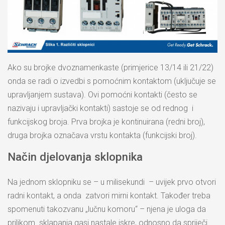
Ako su brojke dvoznamenkaste (primjerice 13/14 ili 21/22)
onda se radi o izvedbi s pomoćnim kontaktom (uključuje se
upravljanjem sustava). Ovi pomoćni kontakti (često se
nazivaju i upravljački kontakti) sastoje se od rednog i
funkcijskog broja. Prva brojka je kontinuirana (redni broj),
druga brojka označava vrstu kontakta (funkcijski broj).
Način djelovanja sklopnika
Na jednom sklopniku se – u milisekundi – uvijek prvo otvori
radni kontakt, a onda zatvori mirni kontakt. Također treba
spomenuti takozvanu „lučnu komoru“ – njena je uloga da
prilikom sklapanja gasi nastale iskre, odnosno da spriječi