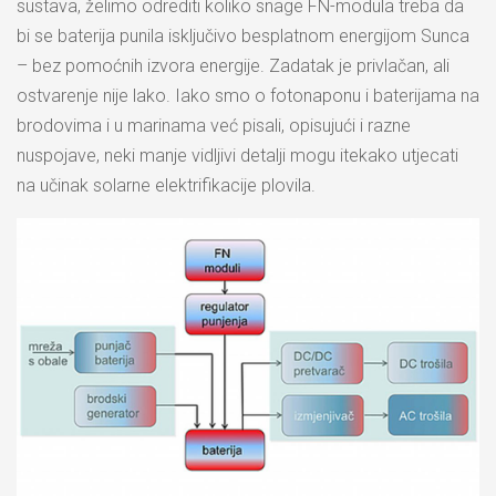
sustava, želimo odrediti koliko snage FN-modula treba da
bi se baterija punila isključivo besplatnom energijom Sunca
– bez pomoćnih izvora energije. Zadatak je privlačan, ali
ostvarenje nije lako. Iako smo o fotonaponu i baterijama na
brodovima i u marinama već pisali, opisujući i razne
nuspojave, neki manje vidljivi detalji mogu itekako utjecati
na učinak solarne elektrifikacije plovila.