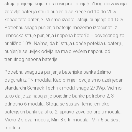
struja punjenja koju mora osigurati punjač. Zbog održavanja
zdravlja baterija struja punjenja se kreće od 10 do 20%
kapaciteta baterije. Mi smo izabrali struju punjenja od 15%.
Potrebnu snaga punjenja baterije možemo izračunati iz
umnoška struje punjenja i napona baterije – povećanog za
približno 10%. Naime, da bi struja uopće potekla u bateriju,
punjenje se uvijek odvija na malo većem naponu od
trenutnog napona baterije.
Potrebnu snagu za punjenje baterijske banke želimo
osigurati iz FN-modula. Kao primjer, ovdje smo uzeli jedan
standardni Schrack Technik modul snage 270Wp. Vidimo
tako da je za napajanje pojedine banke potrebno 2, 3,
odnosno 6 modula. Stoga se sustavi temeljeni oko
baterijskih banki sa slike 2. upravo zovu po broju modula:
Micro 2 s dva modula, Mini 3 s tri modula i Mini 6 sa šest
modula…