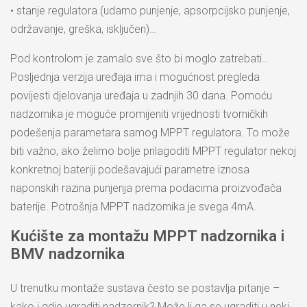
• stanje regulatora (udarno punjenje, apsorpcijsko punjenje,
održavanje, greška, isključen)…
Pod kontrolom je zamalo sve što bi moglo zatrebati…
Posljednja verzija uređaja ima i mogućnost pregleda
povijesti djelovanja uređaja u zadnjih 30 dana. Pomoću
nadzornika je moguće promijeniti vrijednosti tvorničkih
podešenja parametara samog MPPT regulatora. To može
biti važno, ako želimo bolje prilagoditi MPPT regulator nekoj
konkretnoj bateriji podešavajući parametre iznosa
naponskih razina punjenja prema podacima proizvođača
baterije. Potrošnja MPPT nadzornika je svega 4mA.
Kućište za montažu MPPT nadzornika i
BMV nadzornika
U trenutku montaže sustava često se postavlja pitanje –
kako i gdje ugraditi nadzornik? Može li ga se ugraditi u neki