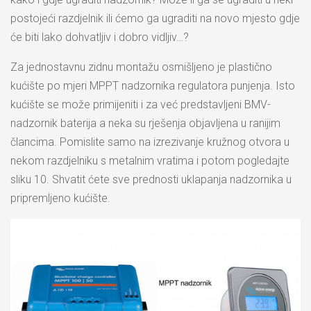
postojeći razdjelnik ili ćemo ga ugraditi na novo mjesto gdje
će biti lako dohvatljiv i dobro vidljiv…?
Za jednostavnu zidnu montažu osmišljeno je plastično
kućište po mjeri MPPT nadzornika regulatora punjenja. Isto
kućište se može primijeniti i za već predstavljeni BMV-
nadzornik baterija a neka su rješenja objavljena u ranijim
člancima. Pomislite samo na izrezivanje kružnog otvora u
nekom razdjelniku s metalnim vratima i potom pogledajte
sliku 10. Shvatit ćete sve prednosti uklapanja nadzornika u
pripremljeno kućište.