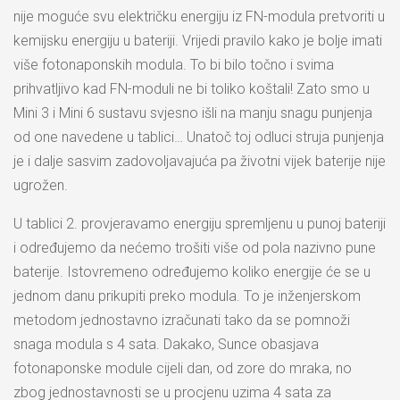
nije moguće svu električku energiju iz FN-modula pretvoriti u
kemijsku energiju u bateriji. Vrijedi pravilo kako je bolje imati
više fotonaponskih modula. To bi bilo točno i svima
prihvatljivo kad FN-moduli ne bi toliko koštali! Zato smo u
Mini 3 i Mini 6 sustavu svjesno išli na manju snagu punjenja
od one navedene u tablici… Unatoč toj odluci struja punjenja
je i dalje sasvim zadovoljavajuća pa životni vijek baterije nije
ugrožen.
U tablici 2. provjeravamo energiju spremljenu u punoj bateriji
i određujemo da nećemo trošiti više od pola nazivno pune
baterije. Istovremeno određujemo koliko energije će se u
jednom danu prikupiti preko modula. To je inženjerskom
metodom jednostavno izračunati tako da se pomnoži
snaga modula s 4 sata. Dakako, Sunce obasjava
fotonaponske module cijeli dan, od zore do mraka, no
zbog jednostavnosti se u procjenu uzima 4 sata za