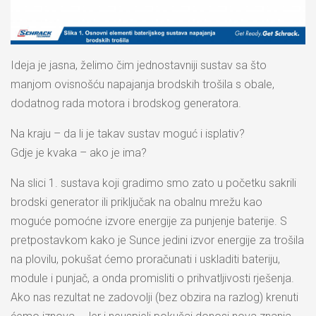
Ideja je jasna, želimo čim jednostavniji sustav sa što
manjom ovisnošću napajanja brodskih trošila s obale,
dodatnog rada motora i brodskog generatora.
Na kraju – da li je takav sustav moguć i isplativ?
Gdje je kvaka – ako je ima?
Na slici 1. sustava koji gradimo smo zato u početku sakrili
brodski generator ili priključak na obalnu mrežu kao
moguće pomoćne izvore energije za punjenje baterije. S
pretpostavkom kako je Sunce jedini izvor energije za trošila
na plovilu, pokušat ćemo proračunati i uskladiti bateriju,
module i punjač, a onda promisliti o prihvatljivosti rješenja.
Ako nas rezultat ne zadovolji (bez obzira na razlog) krenuti