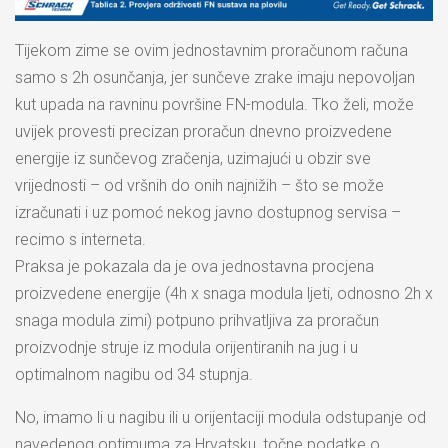
Tijekom zime se ovim jednostavnim proračunom računa
samo s 2h osunčanja, jer sunčeve zrake imaju nepovoljan
kut upada na ravninu površine FN-modula. Tko želi, može
uvijek provesti precizan proračun dnevno proizvedene
energije iz sunčevog zračenja, uzimajući u obzir sve
vrijednosti – od vršnih do onih najnižih – što se može
izračunati i uz pomoć nekog javno dostupnog servisa –
recimo s interneta.
Praksa je pokazala da je ova jednostavna procjena
proizvedene energije (4h x snaga modula ljeti, odnosno 2h x
snaga modula zimi) potpuno prihvatljiva za proračun
proizvodnje struje iz modula orijentiranih na jug i u
optimalnom nagibu od 34 stupnja.
No, imamo li u nagibu ili u orijentaciji modula odstupanje od
navedenog optimuma za Hrvatsku, točne podatke o