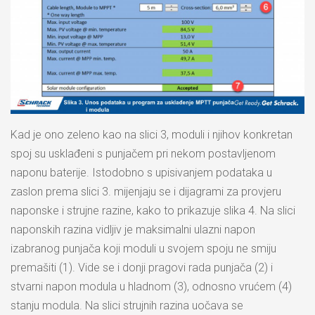
Kad je ono zeleno kao na slici 3, moduli i njihov konkretan
spoj su usklađeni s punjačem pri nekom postavljenom
naponu baterije. Istodobno s upisivanjem podataka u
zaslon prema slici 3. mijenjaju se i dijagrami za provjeru
naponske i strujne razine, kako to prikazuje slika 4. Na slici
naponskih razina vidljiv je maksimalni ulazni napon
izabranog punjača koji moduli u svojem spoju ne smiju
premašiti (1). Vide se i donji pragovi rada punjača (2) i
stvarni napon modula u hladnom (3), odnosno vrućem (4)
stanju modula. Na slici strujnih razina uočava se