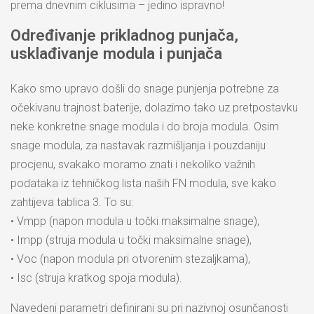
prema dnevnim ciklusima – jedino ispravno!
Određivanje prikladnog punjača,
usklađivanje modula i punjača
Kako smo upravo došli do snage punjenja potrebne za
očekivanu trajnost baterije, dolazimo tako uz pretpostavku
neke konkretne snage modula i do broja modula. Osim
snage modula, za nastavak razmišljanja i pouzdaniju
procjenu, svakako moramo znati i nekoliko važnih
podataka iz tehničkog lista naših FN modula, sve kako
zahtijeva tablica 3. To su:
• Vmpp (napon modula u točki maksimalne snage),
• Impp (struja modula u točki maksimalne snage),
• Voc (napon modula pri otvorenim stezaljkama),
• Isc (struja kratkog spoja modula).
Navedeni parametri definirani su pri nazivnoj osunčanosti