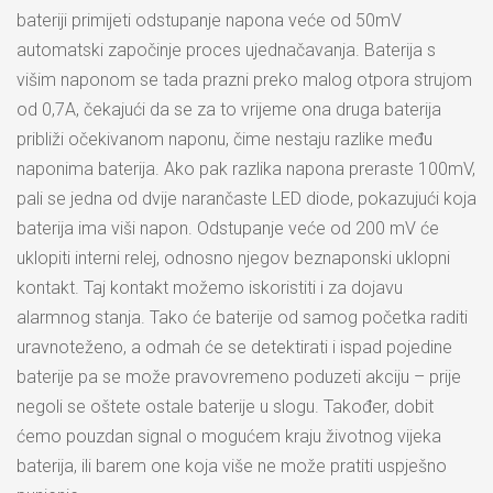
bateriji primijeti odstupanje napona veće od 50mV
automatski započinje proces ujednačavanja. Baterija s
višim naponom se tada prazni preko malog otpora strujom
od 0,7A, čekajući da se za to vrijeme ona druga baterija
približi očekivanom naponu, čime nestaju razlike među
naponima baterija. Ako pak razlika napona preraste 100mV,
pali se jedna od dvije narančaste LED diode, pokazujući koja
baterija ima viši napon. Odstupanje veće od 200 mV će
uklopiti interni relej, odnosno njegov beznaponski uklopni
kontakt. Taj kontakt možemo iskoristiti i za dojavu
alarmnog stanja. Tako će baterije od samog početka raditi
uravnoteženo, a odmah će se detektirati i ispad pojedine
baterije pa se može pravovremeno poduzeti akciju – prije
negoli se oštete ostale baterije u slogu. Također, dobit
ćemo pouzdan signal o mogućem kraju životnog vijeka
baterija, ili barem one koja više ne može pratiti uspješno