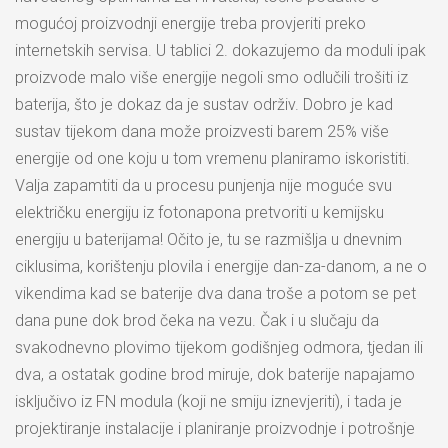
mogućoj proizvodnji energije treba provjeriti preko
internetskih servisa. U tablici 2. dokazujemo da moduli ipak
proizvode malo više energije negoli smo odlučili trošiti iz
baterija, što je dokaz da je sustav održiv. Dobro je kad
sustav tijekom dana može proizvesti barem 25% više
energije od one koju u tom vremenu planiramo iskoristiti.
Valja zapamtiti da u procesu punjenja nije moguće svu
električku energiju iz fotonapona pretvoriti u kemijsku
energiju u baterijama! Očito je, tu se razmišlja u dnevnim
ciklusima, korištenju plovila i energije dan-za-danom, a ne o
vikendima kad se baterije dva dana troše a potom se pet
dana pune dok brod čeka na vezu. Čak i u slučaju da
svakodnevno plovimo tijekom godišnjeg odmora, tjedan ili
dva, a ostatak godine brod miruje, dok baterije napajamo
isključivo iz FN modula (koji ne smiju iznevjeriti), i tada je
projektiranje instalacije i planiranje proizvodnje i potrošnje