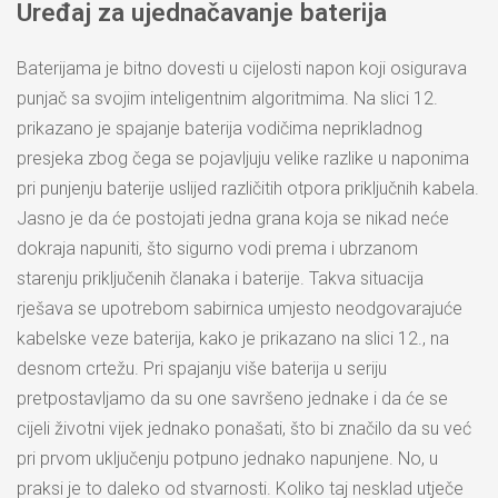
Uređaj za ujednačavanje baterija
Baterijama je bitno dovesti u cijelosti napon koji osigurava
punjač sa svojim inteligentnim algoritmima. Na slici 12.
prikazano je spajanje baterija vodičima neprikladnog
presjeka zbog čega se pojavljuju velike razlike u naponima
pri punjenju baterije uslijed različitih otpora priključnih kabela.
Jasno je da će postojati jedna grana koja se nikad neće
dokraja napuniti, što sigurno vodi prema i ubrzanom
starenju priključenih članaka i baterije. Takva situacija
rješava se upotrebom sabirnica umjesto neodgovarajuće
kabelske veze baterija, kako je prikazano na slici 12., na
desnom crtežu. Pri spajanju više baterija u seriju
pretpostavljamo da su one savršeno jednake i da će se
cijeli životni vijek jednako ponašati, što bi značilo da su već
pri prvom uključenju potpuno jednako napunjene. No, u
praksi je to daleko od stvarnosti. Koliko taj nesklad utječe