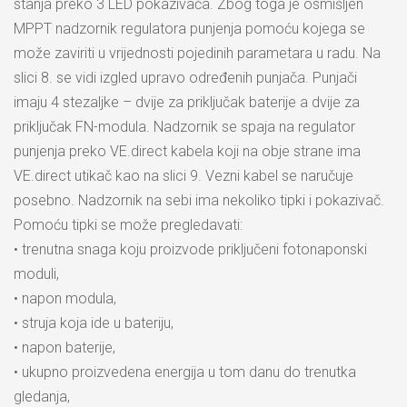
stanja preko 3 LED pokazivača. Zbog toga je osmišljen
MPPT nadzornik regulatora punjenja pomoću kojega se
može zaviriti u vrijednosti pojedinih parametara u radu. Na
slici 8. se vidi izgled upravo određenih punjača. Punjači
imaju 4 stezaljke – dvije za priključak baterije a dvije za
priključak FN-modula. Nadzornik se spaja na regulator
punjenja preko VE.direct kabela koji na obje strane ima
VE.direct utikač kao na slici 9. Vezni kabel se naručuje
posebno. Nadzornik na sebi ima nekoliko tipki i pokazivač.
Pomoću tipki se može pregledavati:
• trenutna snaga koju proizvode priključeni fotonaponski
moduli,
• napon modula,
• struja koja ide u bateriju,
• napon baterije,
• ukupno proizvedena energija u tom danu do trenutka
gledanja,