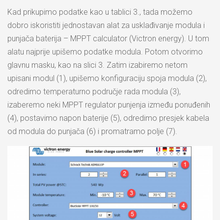
Kad prikupimo podatke kao u tablici 3., tada možemo
dobro iskoristiti jednostavan alat za usklađivanje modula i
punjača baterija – MPPT calculator (Victron energy). U tom
alatu najprije upišemo podatke modula. Potom otvorimo
glavnu masku, kao na slici 3. Zatim izabiremo netom
upisani modul (1), upišemo konfiguraciju spoja modula (2),
odredimo temperaturno područje rada modula (3),
izaberemo neki MPPT regulator punjenja između ponuđenih
(4), postavimo napon baterije (5), odredimo presjek kabela
od modula do punjača (6) i promatramo polje (7).