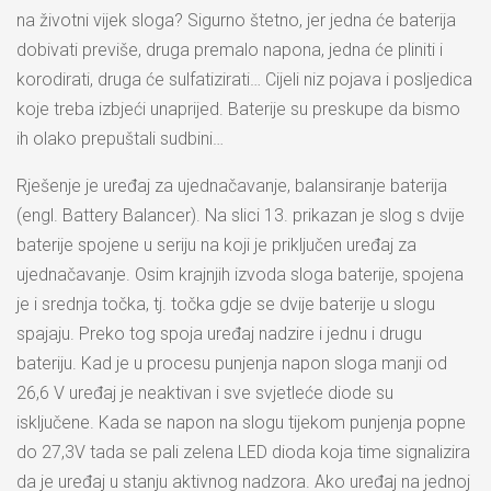
na životni vijek sloga? Sigurno štetno, jer jedna će baterija
dobivati previše, druga premalo napona, jedna će pliniti i
korodirati, druga će sulfatizirati… Cijeli niz pojava i posljedica
koje treba izbjeći unaprijed. Baterije su preskupe da bismo
ih olako prepuštali sudbini…
Rješenje je uređaj za ujednačavanje, balansiranje baterija
(engl. Battery Balancer). Na slici 13. prikazan je slog s dvije
baterije spojene u seriju na koji je priključen uređaj za
ujednačavanje. Osim krajnjih izvoda sloga baterije, spojena
je i srednja točka, tj. točka gdje se dvije baterije u slogu
spajaju. Preko tog spoja uređaj nadzire i jednu i drugu
bateriju. Kad je u procesu punjenja napon sloga manji od
26,6 V uređaj je neaktivan i sve svjetleće diode su
isključene. Kada se napon na slogu tijekom punjenja popne
do 27,3V tada se pali zelena LED dioda koja time signalizira
da je uređaj u stanju aktivnog nadzora. Ako uređaj na jednoj