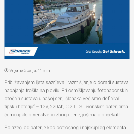
Vrijeme čitanja:
11 min
Približavanjem ljeta sazrijeva i razmišljanje o doradi sustava
napajanja trošila na plovilu. Pri osmišljavanju fotonaponskih
otočnih sustava u našoj seriji članaka već smo definirali
tipsku bateriju“ – 12V, 220Ah, C 20… S Li-ionskim baterijama
ćemo ipak, prvenstveno zbog cijene, još malo pričekati!
Polazeći od baterije kao potrošnog i najskupljeg elementa