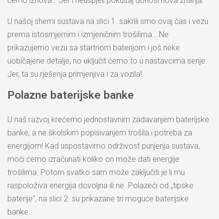
ćemo iznova… Jer i neuspjeli pokušaj donosi nova znanja.
U našoj shemi sustava na slici 1. sakrili smo ovaj čas i vezu
prema istosmjernim i izmjeničnim trošilima… Ne
prikazujemo vezu sa startnom baterijom i još neke
uobičajene detalje, no uključit ćemo to u nastavcima serije.
Jer, ta su rješenja primjenjiva i za vozila!
Polazne baterijske banke
U naš razvoj krećemo jednostavnim zadavanjem baterijske
banke, a ne školskim popisivanjem trošila i potreba za
energijom! Kad uspostavimo održivost punjenja sustava,
moći ćemo izračunati koliko on može dati energije
trošilima. Potom svatko sam može zaključiti je li mu
raspoloživa energija dovoljna ili ne. Polazeći od „tipske
baterije“, na slici 2. su prikazane tri moguće baterijske
banke.