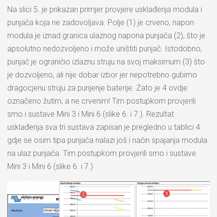
Na slici 5. je prikazan primjer provjere usklađenja modula i
punjača koja ne zadovoljava. Polje (1) je crveno, napon
modula je iznad granica ulaznog napona punjača (2), što je
apsolutno nedozvoljeno i može uništiti punjač. Istodobno,
punjač je ograničio izlaznu struju na svoj maksimum (3) što
je dozvoljeno, ali nije dobar izbor jer nepotrebno gubimo
dragocjenu struju za punjenje baterije. Zato je 4 ovdje
označeno žutim, a ne crvenim! Tim postupkom provjerili
smo i sustave Mini 3 i Mini 6 (slike 6. i 7.). Rezultat
usklađenja sva tri sustava zapisan je pregledno u tablici 4.
gdje se osim tipa punjača nalazi još i način spajanja modula
na ulaz punjača. Tim postupkom provjerili smo i sustave
Mini 3 i Mini 6 (slike 6. i 7.)