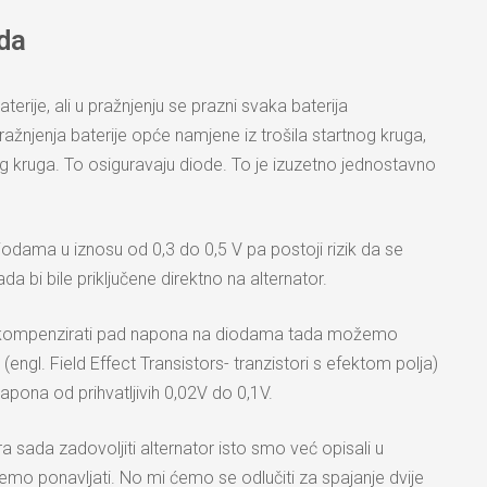
da
ije, ali u pražnjenju se prazni svaka baterija
žnjenja baterije opće namjene iz trošila startnog kruga,
ćeg kruga. To osiguravaju diode. To je izuzetno jednostavno
iodama u iznosu od 0,3 do 0,5 V pa postoji rizik da se
a bi bile priključene direktno na alternator.
nju kompenzirati pad napona na diodama tada možemo
engl. Field Effect Transistors- tranzistori s efektom polja)
 napona od prihvatljivih 0,02V do 0,1V.
 sada zadovoljiti alternator isto smo već opisali u
emo ponavljati. No mi ćemo se odlučiti za spajanje dvije