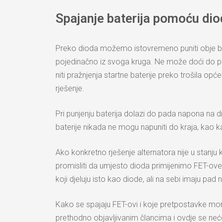
Spajanje baterija pomoću dio
Preko dioda možemo istovremeno puniti obje bater
pojedinačno iz svoga kruga. Ne može doći do pra
niti pražnjenja startne baterije preko trošila op
rješenje.
Pri punjenju baterija dolazi do pada napona na d
baterije nikada ne mogu napuniti do kraja, kao kad
Ako konkretno rješenje alternatora nije u sta
promisliti da umjesto dioda primijenimo FET-ove (
koji djeluju isto kao diode, ali na sebi imaju pad
Kako se spajaju FET-ovi i koje pretpostavke mora
prethodno objavljivanim člancima i ovdje se neć