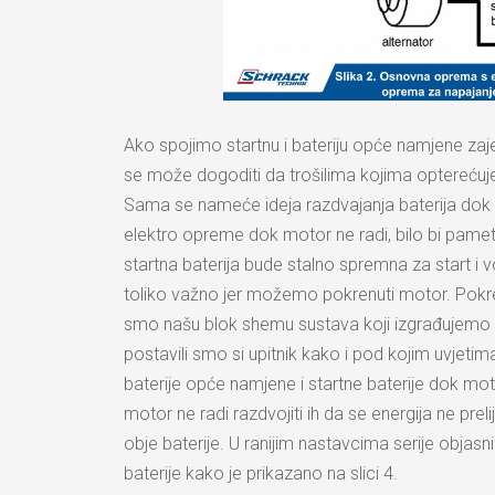
Ako spojimo startnu i bateriju opće namjene zajed
se može dogoditi da trošilima kojima opterećuje
Sama se nameće ideja razdvajanja baterija dok m
elektro opreme dok motor ne radi, bilo bi pametn
startna baterija bude stalno spremna za start i vo
toliko važno jer možemo pokrenuti motor. Pokren
smo našu blok shemu sustava koji izgrađujemo pr
postavili smo si upitnik kako i pod kojim uvjetim
baterije opće namjene i startne baterije dok mot
motor ne radi razdvojiti ih da se energija ne pre
obje baterije. U ranijim nastavcima serije objasni
baterije kako je prikazano na slici 4.