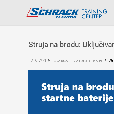
Struja na brodu: Uključiva
STC WIKI
Fotonapon i pohrana energije
Str