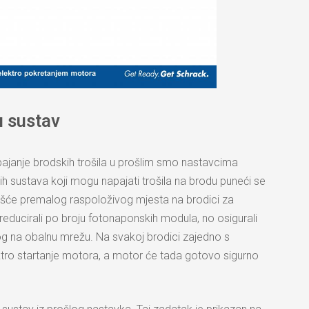
u sustav
ajanje brodskih trošila u prošlim smo nastavcima
ih sustava koji mogu napajati trošila na brodu puneći se
će premalog raspoloživog mjesta na brodici za
ducirali po broju fotonaponskih modula, no osigurali
g na obalnu mrežu. Na svakoj brodici zajedno s
tro startanje motora, a motor će tada gotovo sigurno