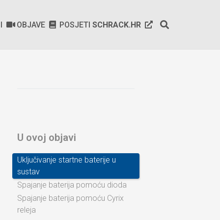
SI
OBJAVE
POSJETI
SCHRACK.HR
U ovoj objavi
Uključivanje startne baterije u
sustav
Spajanje baterija pomoću dioda
Spajanje baterija pomoću Cyrix
releja