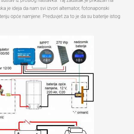
i sustav iz prošlog nastavka. Taj zadatak je prikazan na
ska je ideja da nam svi izvori alternator, fotonaponski
teriju opće namjene. Preduvjet za to je da su baterije istog