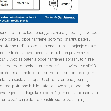
no i to trajno, tada energija ulazi u obje baterije. No tada
mo bateriju opće namjene iscrpimo i startnu bateriju.
otor ne radi; ako koristim energiju za napajanje ostale
o ne trošiti istovremeno i startnu bateriju, već neka
žnju. Ako se baterija opće namjene i isprazni, to ni nije
emo motor preko startne baterije i plovimo! Na slici 3.
oširili s alternatorom, starterom i startnom baterijom. I
a ta dva sustava spojiti! U želji istovremenog punjenja
or radi potrebno bi bilo baterije povezati, a opet dok
lijeva iz jedne u drugu kako potrošnjom ne bismo ispraznili
li smo zašto nije dobro koristiti „diode“ za spajanje