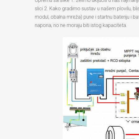
Opremu sa slike 1. želimo uključiti u naš najmanj
slici 2. Kako gradimo sustav u našem plovilu, bli
modul, obalna mreža) pune i startnu bateriju i ba
napona, no ne moraju biti istog kapaciteta.