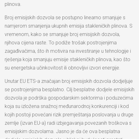
plinova.
Broj emisijskih dozvola se postupno linearno smanjuje s
namjerom smanjenja ukupnih emisija stakleničkih plinova. S
vremenom, kako se smanjuje broj emisijskih dozvola,
njihova cijena raste. To podiže trošak postrojenjima
zagađivačima, što ih motivira na investiranje u tehnologije i
rješenja koja smanjuju emisije stakleničkih plinova, kao što
su energetska učinkovitost ili obnovljivi izvori energije.
Unutar EU ETS-a značajan broj emisijskih dozvola dodjeljuje
se postrojenjima besplatno. Cilj besplatne dodjele emisijskih
dozvola je podrška gospodarskim sektorima i poduzećima
koja su izložena snažnoj međunarodnoj konkurenciji i kod
kojih postoji povećani rizik premještanja poslovanja u druge
zemlje (izvan EU-a) radi izbjegavanja povezanih troškova s
emisijskim dozvolama. Jasno je da će ova besplatna