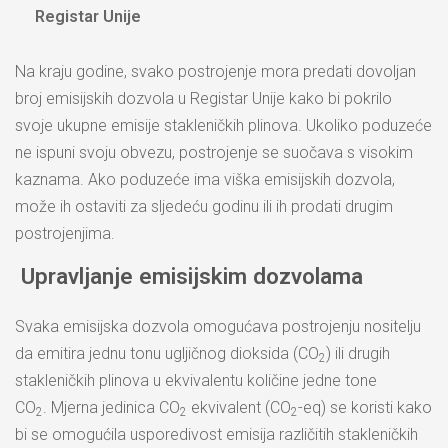
Registar Unije
Na kraju godine, svako postrojenje mora predati dovoljan
broj emisijskih dozvola u Registar Unije kako bi pokrilo
svoje ukupne emisije stakleničkih plinova. Ukoliko poduzeće
ne ispuni svoju obvezu, postrojenje se suočava s visokim
kaznama. Ako poduzeće ima viška emisijskih dozvola,
može ih ostaviti za sljedeću godinu ili ih prodati drugim
postrojenjima.
Upravljanje emisijskim dozvolama
Svaka emisijska dozvola omogućava postrojenju nositelju
da emitira jednu tonu ugljičnog dioksida (CO
) ili drugih
2
stakleničkih plinova u ekvivalentu količine jedne tone
CO
. Mjerna jedinica CO
ekvivalent (CO
-eq) se koristi kako
2
2
2
bi se omogućila usporedivost emisija različitih stakleničkih