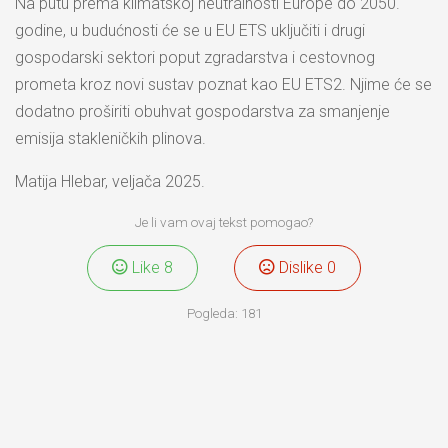
Na putu prema klimatskoj neutralnosti Europe do 2050.
godine, u budućnosti će se u EU ETS uključiti i drugi
gospodarski sektori poput zgradarstva i cestovnog
prometa kroz novi sustav poznat kao EU ETS2. Njime će se
dodatno proširiti obuhvat gospodarstva za smanjenje
emisija stakleničkih plinova.
Matija Hlebar, veljača 2025.
Je li vam ovaj tekst pomogao?
Like
8
Dislike
0
Pogleda:
181