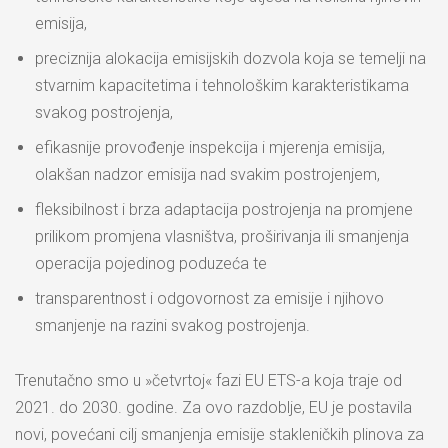
emisija,
preciznija alokacija emisijskih dozvola koja se temelji na
stvarnim kapacitetima i tehnološkim karakteristikama
svakog postrojenja,
efikasnije provođenje inspekcija i mjerenja emisija,
olakšan nadzor emisija nad svakim postrojenjem,
fleksibilnost i brza adaptacija postrojenja na promjene
prilikom promjena vlasništva, proširivanja ili smanjenja
operacija pojedinog poduzeća te
transparentnost i odgovornost za emisije i njihovo
smanjenje na razini svakog postrojenja.
Trenutačno smo u »četvrtoj« fazi EU ETS-a koja traje od
2021. do 2030. godine. Za ovo razdoblje, EU je postavila
novi, povećani cilj smanjenja emisije stakleničkih plinova za