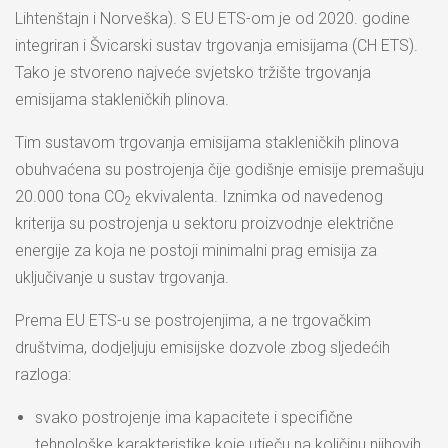
Lihtenštajn i Norveška). S EU ETS-om je od 2020. godine
integriran i Švicarski sustav trgovanja emisijama (CH ETS).
Tako je stvoreno najveće svjetsko tržište trgovanja
emisijama stakleničkih plinova.
Tim sustavom trgovanja emisijama stakleničkih plinova
obuhvaćena su postrojenja čije godišnje emisije premašuju
20.000 tona CO
ekvivalenta. Iznimka od navedenog
2
kriterija su postrojenja u sektoru proizvodnje električne
energije za koja ne postoji minimalni prag emisija za
uključivanje u sustav trgovanja.
Prema EU ETS-u se postrojenjima, a ne trgovačkim
društvima, dodjeljuju emisijske dozvole zbog sljedećih
razloga:
svako postrojenje ima kapacitete i specifične
tehnološke karakteristike koje utječu na količinu njihovih