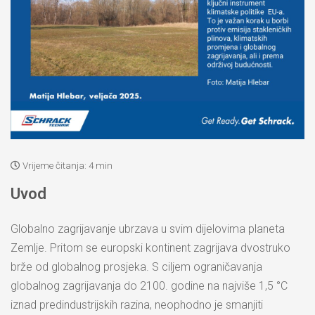
Vrijeme čitanja:
4 min
Uvod
Globalno zagrijavanje ubrzava u svim dijelovima planeta
Zemlje. Pritom se europski kontinent zagrijava dvostruko
brže od globalnog prosjeka. S ciljem ograničavanja
globalnog zagrijavanja do 2100. godine na najviše 1,5 °C
iznad predindustrijskih razina, neophodno je smanjiti