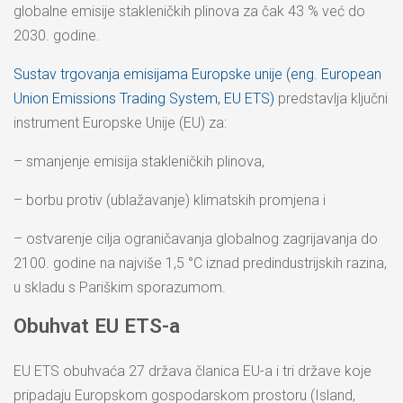
globalne emisije stakleničkih plinova za čak 43 % već do
2030. godine.
Sustav trgovanja emisijama Europske unije (eng. European
Union Emissions Trading System, EU ETS)
predstavlja ključni
instrument Europske Unije (EU) za:
– smanjenje emisija stakleničkih plinova,
– borbu protiv (ublažavanje) klimatskih promjena i
– ostvarenje cilja ograničavanja globalnog zagrijavanja do
2100. godine na najviše 1,5 °C iznad predindustrijskih razina,
u skladu s Pariškim sporazumom.
Obuhvat EU ETS-a
EU ETS obuhvaća 27 država članica EU-a i tri države koje
pripadaju Europskom gospodarskom prostoru (Island,