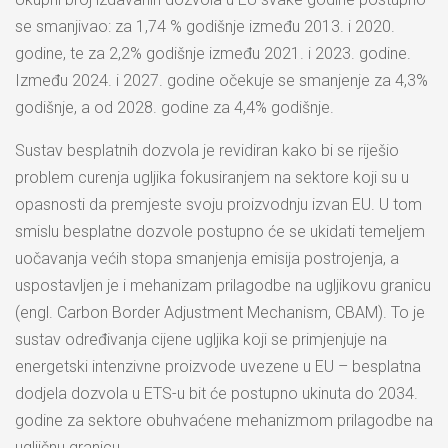
se smanjivao: za 1,74 % godišnje između 2013. i 2020.
godine, te za 2,2% godišnje između 2021. i 2023. godine.
Između 2024. i 2027. godine očekuje se smanjenje za 4,3%
godišnje, a od 2028. godine za 4,4% godišnje.
Sustav besplatnih dozvola je revidiran kako bi se riješio
problem curenja ugljika fokusiranjem na sektore koji su u
opasnosti da premjeste svoju proizvodnju izvan EU. U tom
smislu besplatne dozvole postupno će se ukidati temeljem
uočavanja većih stopa smanjenja emisija postrojenja, a
uspostavljen je i mehanizam prilagodbe na ugljikovu granicu
(engl. Carbon Border Adjustment Mechanism, CBAM). To je
sustav određivanja cijene ugljika koji se primjenjuje na
energetski intenzivne proizvode uvezene u EU – besplatna
dodjela dozvola u ETS-u bit će postupno ukinuta do 2034.
godine za sektore obuhvaćene mehanizmom prilagodbe na
ugljičnu granicu.