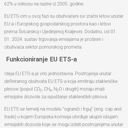
62% u odnosu na razine iz 2005. godine.
EU ETS-om u ovoj fazi su obuhvaćeni svi zračni letovi unutar
EU-a i Europskog gospodarskog prostora kao i letovi
prema Švicarskoj i Ujedinjenoj Kraljevini. Dodatno, od 01.
01. 2024. sustav trgovanja emisijama je proširen i
obuhvaća sektor pomorskog prometa.
Funkcioniranje EU ETS-a
Ideja EU ETS-a je vrlo jednostavna. Postrojenja unutar
definiranog obuhvata EU ETS-a koja emitiraju stakleničke
plinove (poput CO
, CH
, N
O i drugih) moraju imati
2
4
2
emisijske dozvole za ispuštanje stakleničkih plinova.
EU ETS se temelji na modelu “ograniči i trguj” (eng. cap and
trade) u kojem Europska komisija utvrđuje ukupni obujam
emisijskih dozvola koje se mogu izdati postrojenjima unutar