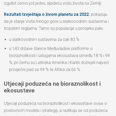
izguibit ćemo još jednu, sljedeću vrstu života na Zemlji.
Rezultati Izvještaja o živom planetu za 2022.
pokazuju
da je stanje vrsta mnogo gore u slatkovodnim sustavima i
tropskim regijama. Tamo su populacije u prosjeku pale:
u slatkovodnim sustavima za čak 83 %
u 143 države članice Međuvladine platforme o
bioraznolikosti i uslugama ekosustava između 18 % i 94
%, pri čemu su Latinska Amerika i Karibi doživjeli najveći
prosječni pad za 94 % te Afrika za 66 %.
Utjecaji poduzeća na bioraznolikost i
ekosustave
Utjecaji poduzeća na bioraznolikost i ekosustave ovise o
poslovnom modelu i strategiji, a razlikuju se od poduzeća