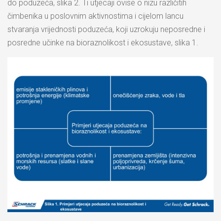
do poduzeća, slika 2. Ti utjecaji ovise o nizu različitih
čimbenika u poslovnim aktivnostima i cijelom lancu
stvaranja vrijednosti poduzeća, koji uzrokuju neposredne i
posredne učinke na bioraznolikost i ekosustave, slika 1.