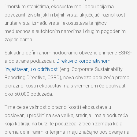
i morskim staništima, ekosustavima i populacijama
povezanih životinjskih i biljnih vrsta, uključujući raznolikost
unutar vrsta, između vrsta i ekosustava te njihov
međuodnos s autohtonim narodima i drugim pogođenim
zajednicama.
Sukladno definiranom hodogramu obvezne primjene ESRS-
a od strane poduzeća u
Direktivi o korporativnom
izvještavanju o održivosti
(eng. Corporate Sustainability
Reporting Directive, CSRD), nova obveza poduzeća prema
bioraznolikosti i ekosustavima s vremenom će obuhvatiti
oko 50.000 poduzeća.
Time će se važnost bioraznolikosti i ekosustava u
poslovanju proširiti na sva velika, srednja i mala poduzeća
koja kotiraju na burzi te poduzeća iz trećih zemalja koja
prema definiranim kriterijima imaju značajno poslovanje na