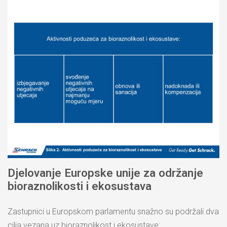
Djelovanje Europske unije za održanje
bioraznolikosti i ekosustava
Zastupnici u Europskom parlamentu snažno su podržali dva
cilja vezana uz bioraznolikost i ekosustave: