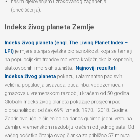
našim djelovanjem uzrokovanog zagađenja
(onečišćenja).
Indeks živog planeta Zemlje
Indeks živog planeta (engl. The Living Planet Index –
LPI)
je mjera stanja svjetske bioraznolikosti koja se temelji
na populacijskim trendovima vrsta kralježnjaka iz kopnenih,
slatkovodnih i morskih staništa.
Najnoviji rezultati
Indeksa živog planeta
pokazuju alarmantan pad svih
veličina populacija sisavaca, ptica, riba, vodozemaca i
gmazova u vremenskom razdoblju kraćem od 50 godina.
Globalni Indeks živog planeta pokazuje prosječni pad
bioraznolikosti od čak 69% između 1970. i 2018. Godine.
Zabrinjavajuća je činjenica da danas gubimo jednu vrstu na
Zemlji u vremenskom razdoblju kraćem od jednog sata. Od
vašeg početka čitanja ovog članka za približno 57 minuta