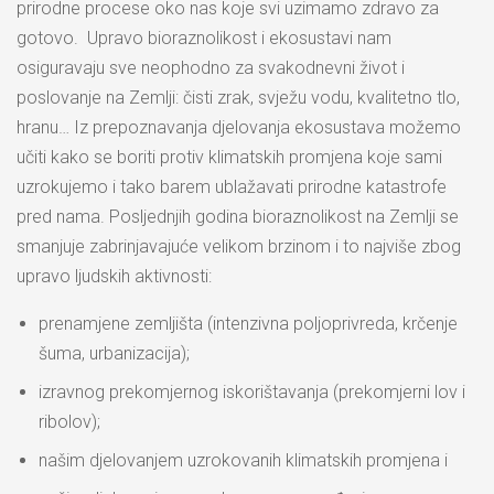
prirodne procese oko nas koje svi uzimamo zdravo za
gotovo. Upravo bioraznolikost i ekosustavi nam
osiguravaju sve neophodno za svakodnevni život i
poslovanje na Zemlji: čisti zrak, svježu vodu, kvalitetno tlo,
hranu… Iz prepoznavanja djelovanja ekosustava možemo
učiti kako se boriti protiv klimatskih promjena koje sami
uzrokujemo i tako barem ublažavati prirodne katastrofe
pred nama. Posljednjih godina bioraznolikost na Zemlji se
smanjuje zabrinjavajuće velikom brzinom i to najviše zbog
upravo ljudskih aktivnosti:
prenamjene zemljišta (intenzivna poljoprivreda, krčenje
šuma, urbanizacija);
izravnog prekomjernog iskorištavanja (prekomjerni lov i
ribolov);
našim djelovanjem uzrokovanih klimatskih promjena i