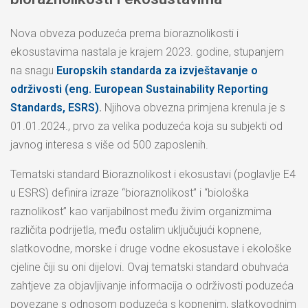
Nova obveza poduzeća prema bioraznolikosti i
ekosustavima nastala je krajem 2023. godine, stupanjem
na snagu
Europskih standarda za izvještavanje o
održivosti (eng. European Sustainability Reporting
Standards, ESRS)
.
Njihova obvezna primjena krenula je s
01.01.2024., prvo za velika poduzeća koja su subjekti od
javnog interesa s više od 500 zaposlenih.
Tematski standard Bioraznolikost i ekosustavi (poglavlje E4
u ESRS) definira izraze “bioraznolikost” i “biološka
raznolikost” kao varijabilnost među živim organizmima
različita podrijetla, među ostalim uključujući kopnene,
slatkovodne, morske i druge vodne ekosustave i ekološke
cjeline čiji su oni dijelovi. Ovaj tematski standard obuhvaća
zahtjeve za objavljivanje informacija o održivosti poduzeća
povezane s odnosom poduzeća s kopnenim, slatkovodnim