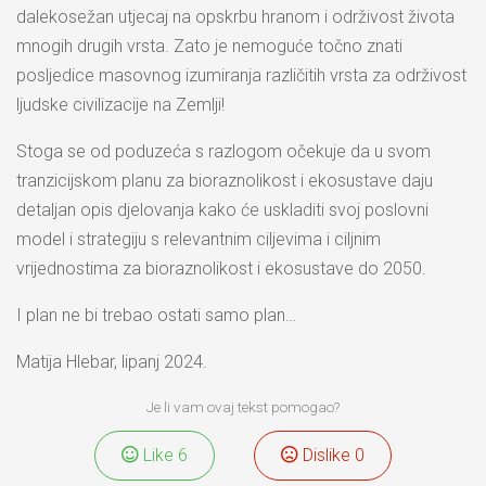
dalekosežan utjecaj na opskrbu hranom i održivost života
mnogih drugih vrsta. Zato je nemoguće točno znati
posljedice masovnog izumiranja različitih vrsta za održivost
ljudske civilizacije na Zemlji!
Stoga se od poduzeća s razlogom očekuje da u svom
tranzicijskom planu za bioraznolikost i ekosustave daju
detaljan opis djelovanja kako će uskladiti svoj poslovni
model i strategiju s relevantnim ciljevima i ciljnim
vrijednostima za bioraznolikost i ekosustave do 2050.
I plan ne bi trebao ostati samo plan…
Matija Hlebar, lipanj 2024.
Je li vam ovaj tekst pomogao?
Like
6
Dislike
0