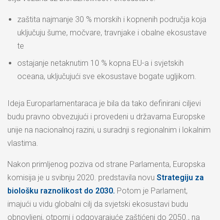
zaštita najmanje 30 % morskih i kopnenih područja koja
uključuju šume, močvare, travnjake i obalne ekosustave
te
ostajanje netaknutim 10 % kopna EU-a i svjetskih
oceana, uključujući sve ekosustave bogate ugljikom.
Ideja Europarlamentaraca je bila da tako definirani ciljevi
budu pravno obvezujući i provedeni u državama Europske
unije na nacionalnoj razini, u suradnji s regionalnim i lokalnim
vlastima.
Nakon primljenog poziva od strane Parlamenta, Europska
komisija je u svibnju 2020. predstavila novu
Strategiju za
biološku raznolikost do 2030.
Potom je Parlament,
imajući u vidu globalni cilj da svjetski ekosustavi budu
obnovljeni, otporni i odgovarajuće zaštićeni do 2050., na