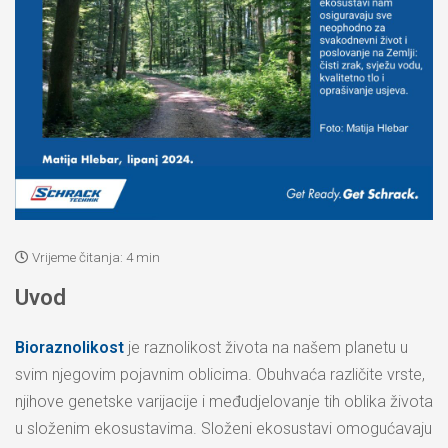
Vrijeme čitanja:
4 min
Uvod
Bioraznolikost
je raznolikost života na našem planetu u
svim njegovim pojavnim oblicima. Obuhvaća različite vrste,
njihove genetske varijacije i međudjelovanje tih oblika života
u složenim ekosustavima. Složeni ekosustavi omogućavaju