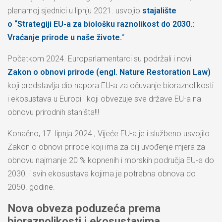
plenarnoj sjednici u lipnju 2021. usvojio
stajalište
o “Strategiji EU-a za biološku raznolikost do 2030.:
Vraćanje prirode u naše živote.
“
Početkom 2024. Europarlamentarci su podržali i novi
Zakon o obnovi prirode (engl. Nature Restoration Law)
koji predstavlja dio napora EU-a za očuvanje bioraznolikosti
i ekosustava u Europi i koji obvezuje sve države EU-a na
obnovu prirodnih staništa!!!
Konačno, 17. lipnja 2024., Vijeće EU-a je i službeno usvojilo
Zakon o obnovi prirode koji ima za cilj uvođenje mjera za
obnovu najmanje 20 % kopnenih i morskih područja EU-a do
2030. i svih ekosustava kojima je potrebna obnova do
2050. godine.
Nova obveza poduzeća prema
bioraznolikosti i ekosustavima