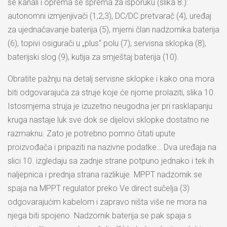
se kanali i oprema se sprema za isporuku (slika 8.):
autonomni izmjenjivači (1,2,3), DC/DC pretvarač (4), uređaj
za ujednačavanje baterija (5), mjerni član nadzornika baterija
(6), topivi osigurači u „plus“ polu (7), servisna sklopka (8),
baterijski slog (9), kutija za smještaj baterija (10).
Obratite pažnju na detalj servisne sklopke i kako ona mora
biti odgovarajuća za struje koje će njome prolaziti, slika 10.
Istosmjerna struja je izuzetno neugodna jer pri rasklapanju
kruga nastaje luk sve dok se dijelovi sklopke dostatno ne
razmaknu. Zato je potrebno pomno čitati upute
proizvođača i pripaziti na nazivne podatke… Dva uređaja na
slici 10. izgledaju sa zadnje strane potpuno jednako i tek ih
naljepnica i prednja strana razlikuje. MPPT nadzornik se
spaja na MPPT regulator preko Ve direct sučelja (3)
odgovarajućim kabelom i zapravo ništa više ne mora na
njega biti spojeno. Nadzornik baterija se pak spaja s