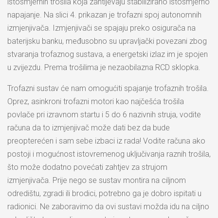
istosmjernih trošila koja zahtijevaju stabilizirano istosmjerno
napajanje. Na slici 4. prikazan je trofazni spoj autonomnih
izmjenjivača. Izmjenjivači se spajaju preko osigurača na
baterijsku banku, međusobno su upravljački povezani zbog
stvaranja trofaznog sustava, a energetski izlaz im je spojen
u zvijezdu. Prema trošilima je nezaobilazna RCD sklopka.
Trofazni sustav će nam omogućiti spajanje trofaznih trošila.
Oprez, asinkroni trofazni motori kao najčešća trošila
povlače pri izravnom startu i 5 do 6 nazivnih struja, vodite
računa da to izmjenjivač može dati bez da bude
preopterećen i sam sebe izbaci iz rada! Vodite računa ako
postoji i mogućnost istovremenog uključivanja raznih trošila,
što može dodatno povećati zahtjev za strujom
izmjenjivača. Prije nego se sustav montira na ciljnom
odredištu, zgradi ili brodici, potrebno ga je dobro ispitati u
radionici. Ne zaboravimo da ovi sustavi možda idu na ciljno