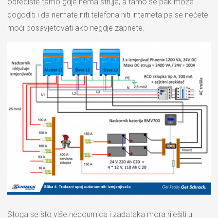
odredište tamo gdje nema struje, a tamo se pak može
dogoditi i da nemate niti telefona niti interneta pa se nećete
moći posavjetovati ako negdje zapnete.
Stoga se što više nedoumica i zadataka mora riješiti u