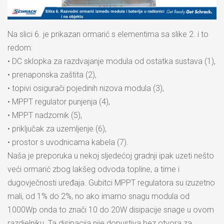
Na slici 6. je prikazan ormarić s elementima sa slike 2. i to
redom:
• DC sklopka za razdvajanje modula od ostatka sustava (1),
• prenaponska zaštita (2),
• topivi osigurači pojedinih nizova modula (3),
• MPPT regulator punjenja (4),
• MPPT nadzornik (5),
• priključak za uzemljenje (6),
• prostor s uvodnicama kabela (7).
Naša je preporuka u nekoj sljedećoj gradnji ipak uzeti nešto
veći ormarić zbog lakšeg odvoda topline, a time i
dugovječnosti uređaja. Gubitci MPPT regulatora su izuzetno
mali, od 1% do 2%, no ako imamo snagu modula od
1000Wp onda to znači 10 do 20W disipacije snage u ovom
razdjelniku. Ta disipacija nije dopustiva bez otvora za