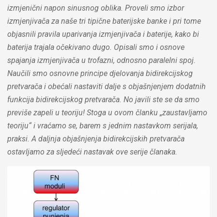
izmjenični napon sinusnog oblika. Proveli smo izbor
izmjenjivača za naše tri tipične baterijske banke i pri tome
objasnili pravila uparivanja izmjenjivača i baterije, kako bi
baterija trajala očekivano dugo. Opisali smo i osnove
spajanja izmjenjivača u trofazni, odnosno paralelni spoj.
Naučili smo osnovne principe djelovanja bidirekcijskog
pretvarača i obećali nastaviti dalje s objašnjenjem dodatnih
funkcija bidirekcijskog pretvarača. No javili ste se da smo
previše zapeli u teoriju! Stoga u ovom članku „zaustavljamo
teoriju“ i vraćamo se, barem s jednim nastavkom serijala,
praksi. A daljnja objašnjenja bidirekcijskih pretvarača
ostavljamo za sljedeći nastavak ove serije članaka.