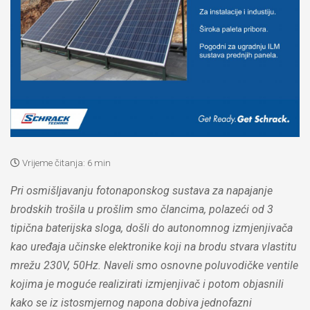
Vrijeme čitanja:
6 min
Pri osmišljavanju fotonaponskog sustava za napajanje
brodskih trošila u prošlim smo člancima, polazeći od 3
tipična baterijska sloga, došli do autonomnog izmjenjivača
kao uređaja učinske elektronike koji na brodu stvara vlastitu
mrežu 230V, 50Hz. Naveli smo osnovne poluvodičke ventile
kojima je moguće realizirati izmjenjivač i potom objasnili
kako se iz istosmjernog napona dobiva jednofazni