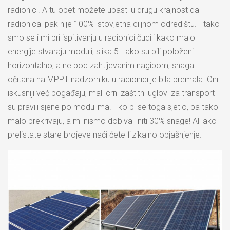
radionici. A tu opet možete upasti u drugu krajnost da
radionica ipak nije 100% istovjetna ciljnom odredištu. I tako
smo se i mi pri ispitivanju u radionici čudili kako malo
energije stvaraju moduli, slika 5. Iako su bili položeni
horizontalno, a ne pod zahtijevanim nagibom, snaga
očitana na MPPT nadzorniku u radionici je bila premala. Oni
iskusniji već pogađaju, mali crni zaštitni uglovi za transport
su pravili sjene po modulima. Tko bi se toga sjetio, pa tako
malo prekrivaju, a mi nismo dobivali niti 30% snage! Ali ako
prelistate stare brojeve naći ćete fizikalno objašnjenje.