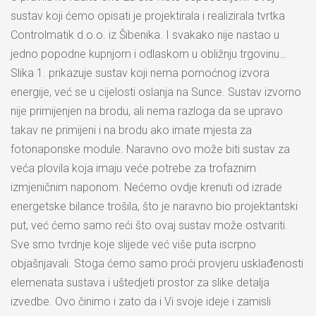
sustav koji ćemo opisati je projektirala i realizirala tvrtka
Controlmatik d.o.o. iz Šibenika. I svakako nije nastao u
jedno popodne kupnjom i odlaskom u obližnju trgovinu…
Slika 1. prikazuje sustav koji nema pomoćnog izvora
energije, već se u cijelosti oslanja na Sunce. Sustav izvorno
nije primijenjen na brodu, ali nema razloga da se upravo
takav ne primijeni i na brodu ako imate mjesta za
fotonaponske module. Naravno ovo može biti sustav za
veća plovila koja imaju veće potrebe za trofaznim
izmjeničnim naponom. Nećemo ovdje krenuti od izrade
energetske bilance trošila, što je naravno bio projektantski
put, već ćemo samo reći što ovaj sustav može ostvariti.
Sve smo tvrdnje koje slijede već više puta iscrpno
objašnjavali. Stoga ćemo samo proći provjeru usklađenosti
elemenata sustava i uštedjeti prostor za slike detalja
izvedbe. Ovo činimo i zato da i Vi svoje ideje i zamisli