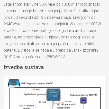
ustaljenom stanju ne vuku više od 1000W jer bi to značilo
ubrzano starenje baterije. Izmjenjivač može kratkotrajno
(kroz 30 sekundi) dati 2 x nazivnu snagu. Energijom od
2640Wh/danu sustav može napajati trošila snage 1000W
kroz 2.6h. Nadzornik baterije omogućava uvid u stanje
baterije, no preko njega, tj. njegovog relejnog izlaza je
moguće upravljati radom izmjenjivača, tj. aktivno štititi
bateriju. DC trošila se napajaju preko galvanski izoliranih
DC/DC pretvarača snage 280W/24V.
Izvedba sustava