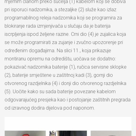
mjernim članom preko sučelja (1) kabelom koji se dobiva
pri isporuci nadzornika, a stezaljke (2) služe kao izlaz
programabilnog releja nadzornika koji se programira za
blokiranje rada izmjenjivača u slučaju da je baterija
iscrpljenja ispod željene razine. Crni dio (4) je zujalica koja
se može programirati za zujanje i zvučno upozorenje pri
određenim događajima. Na slici 11., koja prikazuje
montiranu opremu na odredištu, uočava se dodatno:
pokazivač nadzornika baterije (1), ručica servisne sklopke
(2), baterije smještene u zaštitnoj kadi (3), gornji dio
otvorenog razdjelnika (4) i donji dio otvorenog razdjelnika
(5). Uočite kako su sada baterije povezane kabelom
odgovarajućeg presjeka kao i postojanje zaštitnih pregrada
od izravnog dodira dijelova pod naponom.