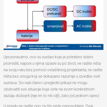
Upozoravamo, ovo su sustavi koje je potrebno dobro
promisliti, naponi u njima opasni su po život, ne radite ništa
na svoju ruku bez pomoći ovlaštenog projektanta, ne radite
ništa bez onoga koji se dokazano razumije u izvedbe ovih
sustava. Svi naši članci i pregledni prikazi ne mogu
obuhvatiti sve situacije koje ćete na svom konkretnom
slučaju doživjeti (nije im to niti cilj!), zato još jednom oprez.
U pravilu ne radite ono za što niste osposobljeni. Ovaj