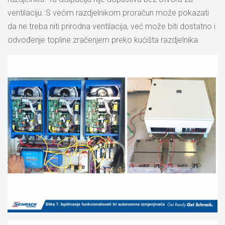
ventilaciju. S većim razdjelnikom proračun može pokazati
da ne treba niti prirodna ventilacija, već može biti dostatno i
odvođenje topline zračenjem preko kućišta razdjelnika.