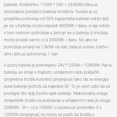
baterije. Konkretno: 110Ah * 24V = 2640Wh/danu je
dozvoljeno predati iz baterije trošilima. Sustav je uz
projektnu potrošnju od 50% kapaciteta baterije održiv ljeti
jer se u bateriju može napuniti 4000Wh / danu, a nije održiv
s tom razinom potrošnje u zimi jer se u bateriju iz modula
može poslati samo cca 2000Wh / danu. No ako se
potrošnja smanji na 1,5kWh na dan, tada je sustav održiv i
zimi i ljeti uz autonomiju 1 dan.
U punoj bateriji je pohranjeno 24V * 220Ah = 5280Wh. Na tu
bateriju se smije u trajnom, ustaljenom radu priključiti
izmjenična trošila koristeći izmjenjivač tako da se energija
pune baterije potroši za najkraće 5h. To je opet zato da se
postigne što dulji životni vijek baterije. Maksimalna snaga
izmjeničnih trošila za pražnjenje u ustaljenom radu je stoga:
5280Wh : 5h = cca 1000W. U sustavu je predviđen 3 x
1200VA izmjenjivač, no mora se paziti da trošila u