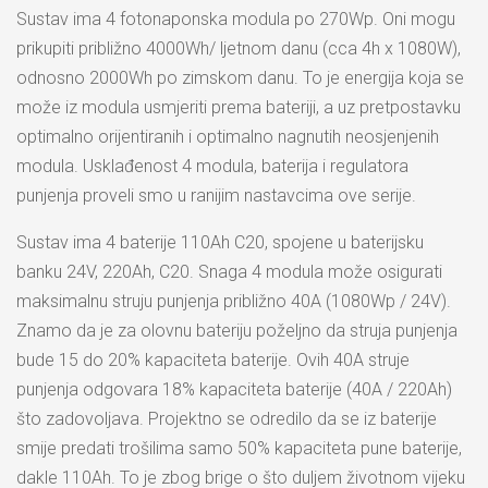
Sustav ima 4 fotonaponska modula po 270Wp. Oni mogu
prikupiti približno 4000Wh/ ljetnom danu (cca 4h x 1080W),
odnosno 2000Wh po zimskom danu. To je energija koja se
može iz modula usmjeriti prema bateriji, a uz pretpostavku
optimalno orijentiranih i optimalno nagnutih neosjenjenih
modula. Usklađenost 4 modula, baterija i regulatora
punjenja proveli smo u ranijim nastavcima ove serije.
Sustav ima 4 baterije 110Ah C20, spojene u baterijsku
banku 24V, 220Ah, C20. Snaga 4 modula može osigurati
maksimalnu struju punjenja približno 40A (1080Wp / 24V).
Znamo da je za olovnu bateriju poželjno da struja punjenja
bude 15 do 20% kapaciteta baterije. Ovih 40A struje
punjenja odgovara 18% kapaciteta baterije (40A / 220Ah)
što zadovoljava. Projektno se odredilo da se iz baterije
smije predati trošilima samo 50% kapaciteta pune baterije,
dakle 110Ah. To je zbog brige o što duljem životnom vijeku