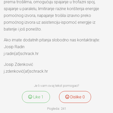
prema trošilima, omogućuju spajanje u trofazni spoj,
spajanje u paralelu, limitiranje razine korištenja energije
pomoćnog izvora, napajanje trošila izravno preko
pomoćnog izvora uz asistenciju-ispomoć energije iz
baterije i još ponešto.
Ako imate dodatnih pitanja slobodno nas kontaktirajte:
Josip Radin
j.radin(at)schrack.hr
Josip Zdenković
j.zdenković(at)schrack.hr
Je li vam ovaj tekst pomogao?
Like
1
Dislike
0
Pogleda:
241