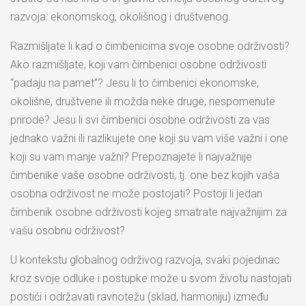
razvoja: ekonomskog, okolišnog i društvenog.
Razmišljate li kad o čimbenicima svoje osobne održivosti?
Ako razmišljate, koji vam čimbenici osobne održivosti
“padaju na pamet”? Jesu li to čimbenici ekonomske,
okolišne, društvene ili možda neke druge, nespomenute
prirode? Jesu li svi čimbenici osobne održivosti za vas
jednako važni ili razlikujete one koji su vam više važni i one
koji su vam manje važni? Prepoznajete li najvažnije
čimbenike vaše osobne održivosti, tj. one bez kojih vaša
osobna održivost ne može postojati? Postoji li jedan
čimbenik osobne održivosti kojeg smatrate najvažnijim za
vašu osobnu održivost?
U kontekstu globalnog održivog razvoja, svaki pojedinac
kroz svoje odluke i postupke može u svom životu nastojati
postići i održavati ravnotežu (sklad, harmoniju) između