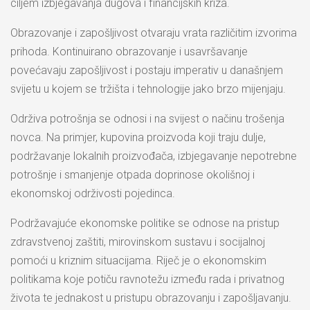
ciljem izbjegavanja dugova i financijskih kriza.
Obrazovanje i zapošljivost otvaraju vrata različitim izvorima
prihoda. Kontinuirano obrazovanje i usavršavanje
povećavaju zapošljivost i postaju imperativ u današnjem
svijetu u kojem se tržišta i tehnologije jako brzo mijenjaju.
Održiva potrošnja se odnosi i na svijest o načinu trošenja
novca. Na primjer, kupovina proizvoda koji traju dulje,
podržavanje lokalnih proizvođača, izbjegavanje nepotrebne
potrošnje i smanjenje otpada doprinose okolišnoj i
ekonomskoj održivosti pojedinca.
Podržavajuće ekonomske politike se odnose na pristup
zdravstvenoj zaštiti, mirovinskom sustavu i socijalnoj
pomoći u kriznim situacijama. Riječ je o ekonomskim
politikama koje potiču ravnotežu između rada i privatnog
života te jednakost u pristupu obrazovanju i zapošljavanju.