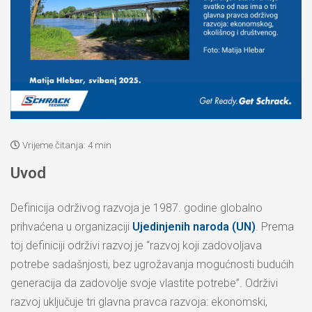
Vrijeme čitanja:
4 min
Uvod
Definicija održivog razvoja je 1987. godine globalno
prihvaćena u organizaciji
Ujedinjenih naroda (UN)
. Prema
toj definiciji održivi razvoj je “razvoj koji zadovoljava
potrebe sadašnjosti, bez ugrožavanja mogućnosti budućih
generacija da zadovolje svoje vlastite potrebe”. Održivi
razvoj uključuje tri glavna pravca razvoja: ekonomski,