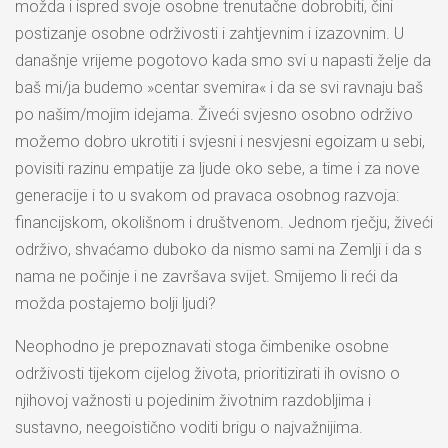
možda i ispred svoje osobne trenutačne dobrobiti, čini
postizanje osobne održivosti i zahtjevnim i izazovnim. U
današnje vrijeme pogotovo kada smo svi u napasti želje da
baš mi/ja budemo »centar svemira« i da se svi ravnaju baš
po našim/mojim idejama. Živeći svjesno osobno održivo
možemo dobro ukrotiti i svjesni i nesvjesni egoizam u sebi,
povisiti razinu empatije za ljude oko sebe, a time i za nove
generacije i to u svakom od pravaca osobnog razvoja:
financijskom, okolišnom i društvenom. Jednom rječju, živeći
održivo, shvaćamo duboko da nismo sami na Zemlji i da s
nama ne počinje i ne završava svijet. Smijemo li reći da
možda postajemo bolji ljudi?
Neophodno je prepoznavati stoga čimbenike osobne
održivosti tijekom cijelog života, prioritizirati ih ovisno o
njihovoj važnosti u pojedinim životnim razdobljima i
sustavno, neegoistično voditi brigu o najvažnijima.