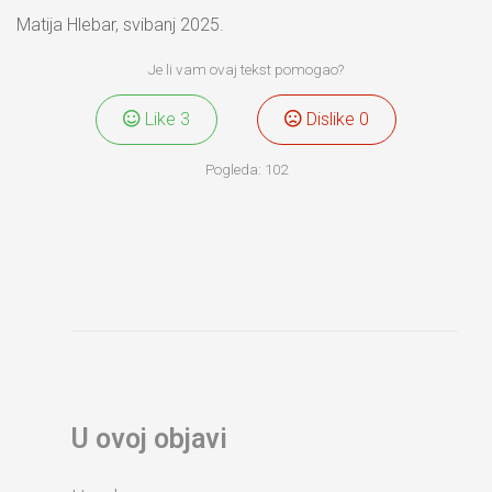
Matija Hlebar, svibanj 2025.
Je li vam ovaj tekst pomogao?
Like
3
Dislike
0
Pogleda:
102
U ovoj objavi