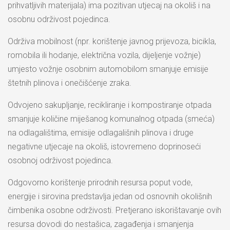
prihvatljivih materijala) ima pozitivan utjecaj na okoliš i na
osobnu održivost pojedinca.
Održiva mobilnost (npr. korištenje javnog prijevoza, bicikla,
romobila ili hodanje, električna vozila, dijeljenje vožnje)
umjesto vožnje osobnim automobilom smanjuje emisije
štetnih plinova i onečišćenje zraka.
Odvojeno sakupljanje, recikliranje i kompostiranje otpada
smanjuje količine miješanog komunalnog otpada (smeća)
na odlagalištima, emisije odlagališnih plinova i druge
negativne utjecaje na okoliš, istovremeno doprinoseći
osobnoj održivost pojedinca.
Odgovorno korištenje prirodnih resursa poput vode,
energije i sirovina predstavlja jedan od osnovnih okolišnih
čimbenika osobne održivosti. Pretjerano iskorištavanje ovih
resursa dovodi do nestašica, zagađenja i smanjenja