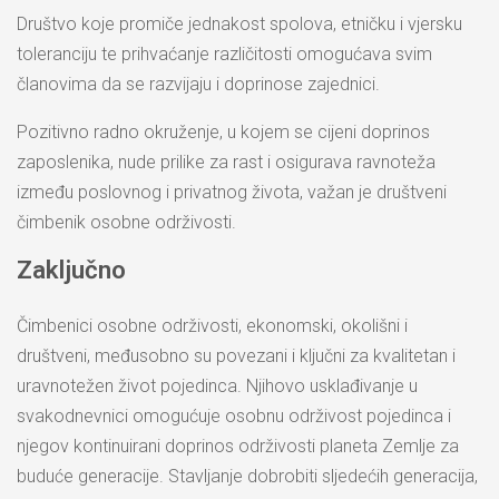
Društvo koje promiče jednakost spolova, etničku i vjersku
toleranciju te prihvaćanje različitosti omogućava svim
članovima da se razvijaju i doprinose zajednici.
Pozitivno radno okruženje, u kojem se cijeni doprinos
zaposlenika, nude prilike za rast i osigurava ravnoteža
između poslovnog i privatnog života, važan je društveni
čimbenik osobne održivosti.
Zaključno
Čimbenici osobne održivosti, ekonomski, okolišni i
društveni, međusobno su povezani i ključni za kvalitetan i
uravnotežen život pojedinca. Njihovo usklađivanje u
svakodnevnici omogućuje osobnu održivost pojedinca i
njegov kontinuirani doprinos održivosti planeta Zemlje za
buduće generacije. Stavljanje dobrobiti sljedećih generacija,