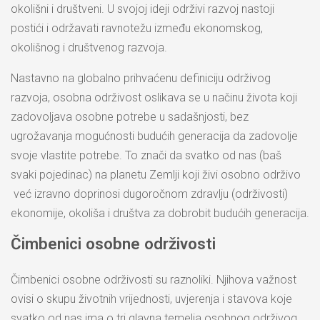
okolišni i društveni. U svojoj ideji održivi razvoj nastoji
postići i održavati ravnotežu između ekonomskog,
okolišnog i društvenog razvoja.
Nastavno na globalno prihvaćenu definiciju održivog
razvoja, osobna održivost oslikava se u načinu života koji
zadovoljava osobne potrebe u sadašnjosti, bez
ugrožavanja mogućnosti budućih generacija da zadovolje
svoje vlastite potrebe. To znači da svatko od nas (baš
svaki pojedinac) na planetu Zemlji koji živi osobno održivo
već izravno doprinosi dugoročnom zdravlju (održivosti)
ekonomije, okoliša i društva za dobrobit budućih generacija.
Čimbenici osobne održivosti
Čimbenici osobne održivosti su raznoliki. Njihova važnost
ovisi o skupu životnih vrijednosti, uvjerenja i stavova koje
svatko od nas ima o tri glavna temelja osobnog održivog