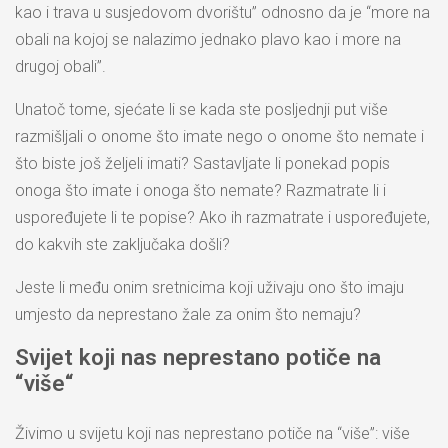
kao i trava u susjedovom dvorištu” odnosno da je “more na
obali na kojoj se nalazimo jednako plavo kao i more na
drugoj obali”.
Unatoč tome, sjećate li se kada ste posljednji put više
razmišljali o onome što imate nego o onome što nemate i
što biste još željeli imati? Sastavljate li ponekad popis
onoga što imate i onoga što nemate? Razmatrate li i
uspoređujete li te popise? Ako ih razmatrate i uspoređujete,
do kakvih ste zaključaka došli?
Jeste li među onim sretnicima koji uživaju ono što imaju
umjesto da neprestano žale za onim što nemaju?
Svijet koji nas neprestano potiče na
“
više
“
Živimo u svijetu koji nas neprestano potiče na “više”: više