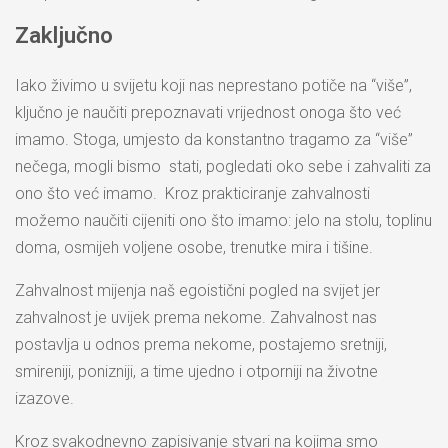
Zaključno
Iako živimo u svijetu koji nas neprestano potiče na “više”,
ključno je naučiti prepoznavati vrijednost onoga što već
imamo. Stoga, umjesto da konstantno tragamo za “više”
nečega, mogli bismo stati, pogledati oko sebe i zahvaliti za
ono što već imamo. Kroz prakticiranje zahvalnosti
možemo naučiti cijeniti ono što imamo: jelo na stolu, toplinu
doma, osmijeh voljene osobe, trenutke mira i tišine.
Zahvalnost mijenja naš egoistični pogled na svijet jer
zahvalnost je uvijek prema nekome. Zahvalnost nas
postavlja u odnos prema nekome, postajemo sretniji,
smireniji, ponizniji, a time ujedno i otporniji na životne
izazove.
Kroz svakodnevno zapisivanje stvari na kojima smo