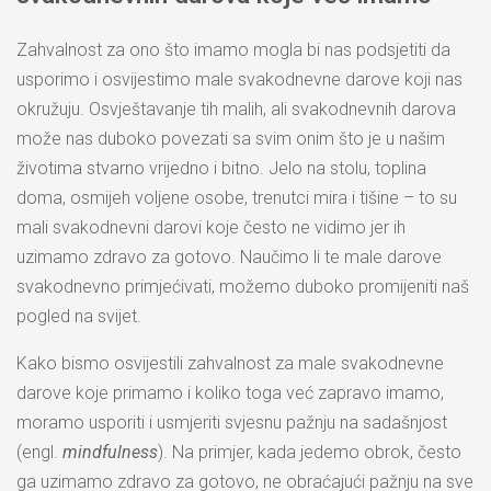
Zahvalnost za ono što imamo mogla bi nas podsjetiti da
usporimo i osvijestimo male svakodnevne darove koji nas
okružuju. Osvještavanje tih malih, ali svakodnevnih darova
može nas duboko povezati sa svim onim što je u našim
životima stvarno vrijedno i bitno. Jelo na stolu, toplina
doma, osmijeh voljene osobe, trenutci mira i tišine – to su
mali svakodnevni darovi koje često ne vidimo jer ih
uzimamo zdravo za gotovo. Naučimo li te male darove
svakodnevno primjećivati, možemo duboko promijeniti naš
pogled na svijet.
Kako bismo osvijestili zahvalnost za male svakodnevne
darove koje primamo i koliko toga već zapravo imamo,
moramo usporiti i usmjeriti svjesnu pažnju na sadašnjost
(engl.
mindfulness
). Na primjer, kada jedemo obrok, često
ga uzimamo zdravo za gotovo, ne obraćajući pažnju na sve