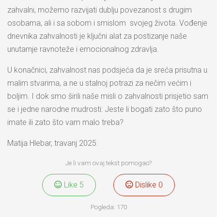
zahvalni, možemo razvijati dublju povezanost s drugim
osobama, ali i sa sobom i smislom svojeg života. Vođenje
dnevnika zahvalnosti je ključni alat za postizanje naše
unutarnje ravnoteže i emocionalnog zdravlja.
U konačnici, zahvalnost nas podsjeća da je sreća prisutna u
malim stvarima, a ne u stalnoj potrazi za nečim većim i
boljim. I dok smo širili naše misli o zahvalnosti prisjetio sam
se i jedne narodne mudrosti: Jeste li bogati zato što puno
imate ili zato što vam malo treba?
Matija Hlebar, travanj 2025.
Je li vam ovaj tekst pomogao?
Like
5
Dislike
0
Pogleda:
170