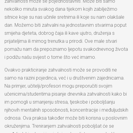
zahvalnosti može se pojednostavniti. Može biti samo
nekoliko minuta svakog dana tijekom kojih zabilježimo
sitnice koje su nas učinile sretnima ili koje su nam olakšale
dan. Možemo biti zahvalni na jednostavnim stvarima poput
smijeha djeteta, dobrog čaja ili kave ujutro, druženja s
prijateljima ili mirnog trenutka u prirodi. Ove male stvari
pomažu nam da prepoznamo ljepotu svakodnevnog života
i podižu našu svijest o tome što već imamo.
Ovakvo prakticiranje zahvalnosti može se provoditi ne
samo na razini pojedinca, već i u društvenim zajednicama.
Na primjer, učitelji/profesori mogu preporučiti svojim
učenicima/studentima pisanje dnevnika zahvalnosti kako bi
im pomogli u smanjenju stresa, tjeskobe i poboljšanju
njihovih mentalnih sposobnosti, koncentracije i međuljudskih
odnosa. Ova praksa također može biti korisna u poslovnim
okruženjima. Treniranjem zahvalnosti poboljšat će se