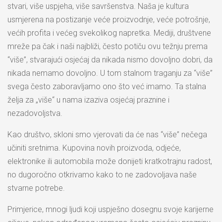
stvari, više uspjeha, više savršenstva. Naša je kultura
usmjerena na postizanje veće proizvodnje, veće potrošnje,
većih profita i većeg svekolikog napretka. Mediji, društvene
mreže pa čak i naši najbliži, često potiču ovu težnju prema
“više”, stvarajući osjećaj da nikada nismo dovoljno dobri, da
nikada nemamo dovoljno. U tom stalnom traganju za “više”
svega često zaboravljamo ono što već imamo. Ta stalna
želja za „više“ u nama izaziva osjećaj praznine i
nezadovoljstva.
Kao društvo, skloni smo vjerovati da će nas “više” nečega
učiniti sretnima. Kupovina novih proizvoda, odjeće,
elektronike ili automobila može donijeti kratkotrajnu radost,
no dugoročno otkrivamo kako to ne zadovoljava naše
stvarne potrebe.
Primjerice, mnogi ljudi koji uspješno dosegnu svoje karijerne