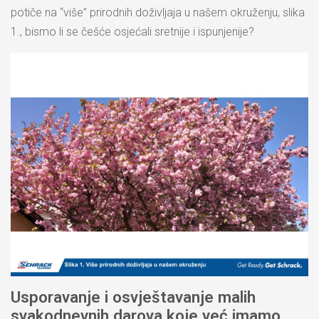
potiče na “više” prirodnih doživljaja u našem okruženju, slika
1., bismo li se češće osjećali sretnije i ispunjenije?
Usporavanje i osvještavanje malih
svakodnevnih darova koje već imamo