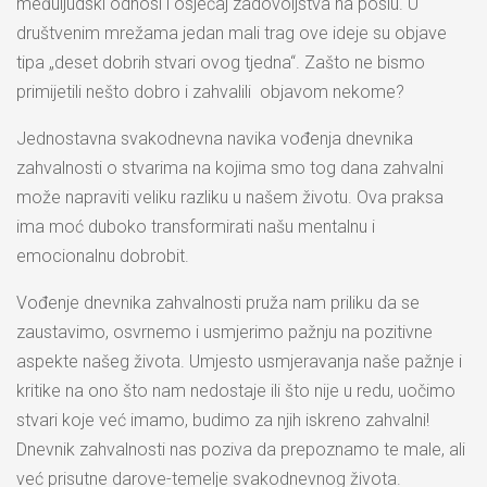
međuljudski odnosi i osjećaj zadovoljstva na poslu. U
društvenim mrežama jedan mali trag ove ideje su objave
tipa „deset dobrih stvari ovog tjedna“. Zašto ne bismo
primijetili nešto dobro i zahvalili objavom nekome?
Jednostavna svakodnevna navika vođenja dnevnika
zahvalnosti o stvarima na kojima smo tog dana zahvalni
može napraviti veliku razliku u našem životu. Ova praksa
ima moć duboko transformirati našu mentalnu i
emocionalnu dobrobit.
Vođenje dnevnika zahvalnosti pruža nam priliku da se
zaustavimo, osvrnemo i usmjerimo pažnju na pozitivne
aspekte našeg života. Umjesto usmjeravanja naše pažnje i
kritike na ono što nam nedostaje ili što nije u redu, uočimo
stvari koje već imamo, budimo za njih iskreno zahvalni!
Dnevnik zahvalnosti nas poziva da prepoznamo te male, ali
već prisutne darove-temelje svakodnevnog života.