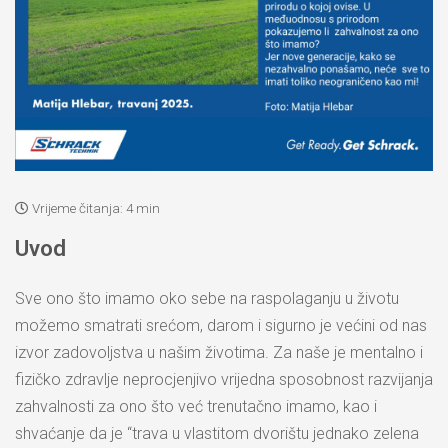
Vrijeme čitanja:
4 min
Uvod
Sve ono što imamo oko sebe na raspolaganju u životu
možemo smatrati srećom, darom i sigurno je većini od nas
izvor zadovoljstva u našim životima. Za naše je mentalno i
fizičko zdravlje neprocjenjivo vrijedna sposobnost razvijanja
zahvalnosti za ono što već trenutačno imamo, kao i
shvaćanje da je “trava u vlastitom dvorištu jednako zelena