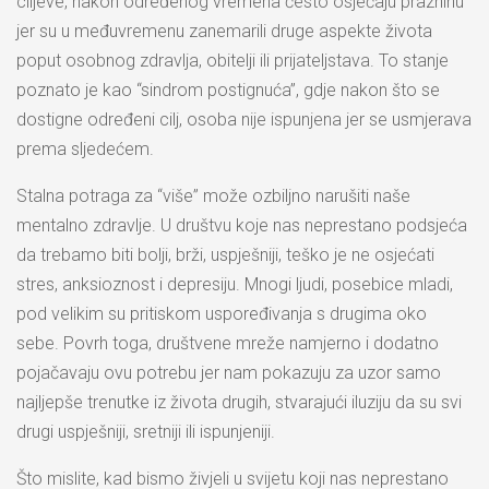
ciljeve, nakon određenog vremena često osjećaju prazninu
jer su u međuvremenu zanemarili druge aspekte života
poput osobnog zdravlja, obitelji ili prijateljstava. To stanje
poznato je kao “sindrom postignuća”, gdje nakon što se
dostigne određeni cilj, osoba nije ispunjena jer se usmjerava
prema sljedećem.
Stalna potraga za “više” može ozbiljno narušiti naše
mentalno zdravlje. U društvu koje nas neprestano podsjeća
da trebamo biti bolji, brži, uspješniji, teško je ne osjećati
stres, anksioznost i depresiju. Mnogi ljudi, posebice mladi,
pod velikim su pritiskom uspoređivanja s drugima oko
sebe. Povrh toga, društvene mreže namjerno i dodatno
pojačavaju ovu potrebu jer nam pokazuju za uzor samo
najljepše trenutke iz života drugih, stvarajući iluziju da su svi
drugi uspješniji, sretniji ili ispunjeniji.
Što mislite, kad bismo živjeli u svijetu koji nas neprestano