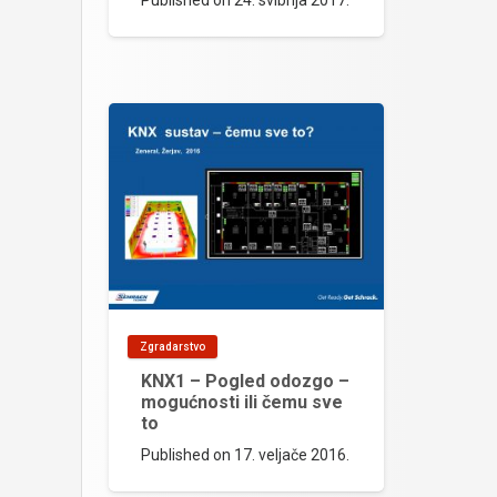
Published on
24. svibnja 2017.
Zgradarstvo
KNX1 – Pogled odozgo –
mogućnosti ili čemu sve
to
Published on
17. veljače 2016.