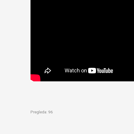
Pregleda:
96