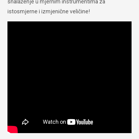
snalaženje u mjernim instrumentima za
istosmjerne i izmjenične veličine!